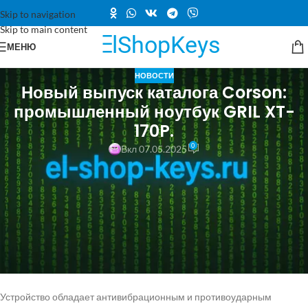
Skip to navigation
Skip to main content
МЕНЮ
НОВОСТИ
Новый выпуск каталога Corson:
промышленный ноутбук GRIL XT-
170P.
0
Вкл 07.05.2025
Электроника Ритейл 07 мая 2025 12:39 | Поделиться
Обновление ассортимента Corson: промышленный ноутбук GRIL XT-
170P
Российская компания Gronet, специализирующаяся на
оборудовании для промышленной автоматизации, представила
новую модель защищенного ноутбука GRIL XT-170P.
Устройство обладает антивибрационным и противоударным