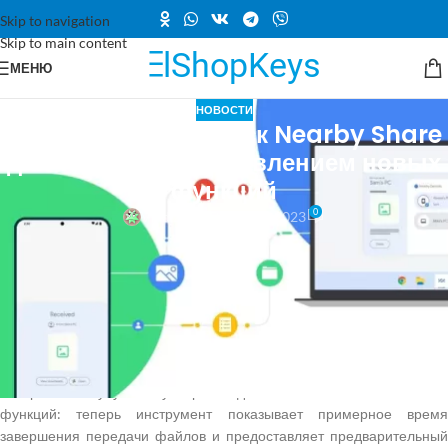
Skip to navigation
Skip to main content
МЕНЮ
НОВОСТИ
Официальный запуск Nearby Share
для Windows с добавлением новых
функций
0
Vlad Zorky
Вкл 26.07.2023
Google официально запускает Nearby Share для Windows — утилиту,
похожую на AirDrop, которая позволяет отправлять документы и
фотографии между устройствами Android и ПК. Компания
первоначально выпустила приложение для Windows в бета-версии
ранее в этом году.
В рамках сегодняшнего запуска
Google
сообщает, что Nearby Share
теперь имеет «улучшенную производительность» и несколько новых
функций: теперь инструмент показывает примерное время
завершения передачи файлов и предоставляет предварительный