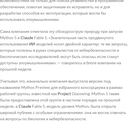
возможностями не только для поиска уязвимостей в программном
обеспечении, помогая защитникам их исправлять, но и для
разработки способов их эксплуатации, которые могли бы
использовать злоумышленники.
Сама компания отметила эту обоюдоострую природу при запуске
Mythos 5 и
Claude
Fable 5. «Значительная часть продвинутого
использования
ИИ
-моделей носит двойной характер: те же запросы,
которые полезны в руках специалистов по кибербезопасности и
биологических исследователей, могут быть опасны, если станут
доступны злоумышленникам», — говорилось в блоге компании на
прошлой неделе.
Учитывая это, изначально компания выпустила версию под
названием Mythos Preview для избранного консорциума в рамках
рабочей группы, известной как
Project
Glasswing. Mythos 5 также
была предоставлена этой группе в частном порядке на прошлой
неделе, а
Claude
Fable 5, модель уровня Mythos, была открыта
широкой публике с особыми ограничениями: она не могла отвечать
на вопросы по биологии и кибербезопасности.