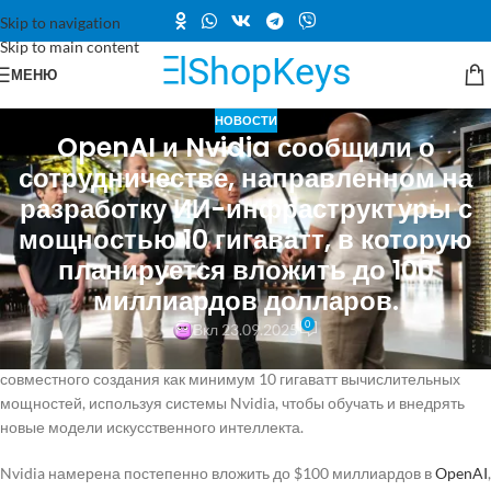
Skip to navigation
Skip to main content
МЕНЮ
НОВОСТИ
OpenAI и Nvidia сообщили о
сотрудничестве, направленном на
разработку ИИ-инфраструктуры с
мощностью 10 гигаватт, в которую
планируется вложить до 100
миллиардов долларов.
0
Вкл 23.09.2025
OpenAI и Nvidia заключили стратегическое партнёрство для
совместного создания как минимум 10 гигаватт вычислительных
мощностей, используя системы Nvidia, чтобы обучать и внедрять
новые модели искусственного интеллекта.
Nvidia намерена постепенно вложить до $100 миллиардов в
OpenAI
,