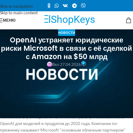
Skip to navigation
Skip to main content
МЕНЮ
НОВОСТИ
OpenAI устраняет юридические
риски Microsoft в связи с её сделкой
с Amazon на $50 млрд
0
Вкл 27.04.2026
Новые условия договора решают проблему, которая стояла перед
OpenAI с момента подписания соглашения с Amazon на сумму до 50
миллиардов долларов. Вместо того чтобы Microsoft имела
эксклюзивный доступ ко всем продуктам и интеллектуальной
собственности OpenAI до момента создания искусственного общего
интеллекта (AGI), теперь партнерство имеет четко определенные
временные рамки. Этот контракт предоставляет Microsoft
неэксклюзивную лицензию на интеллектуальную собственность
OpenAI для моделей и продуктов до 2032 года. Компании по-
прежнему называют Microsoft "основным облачным партнером"