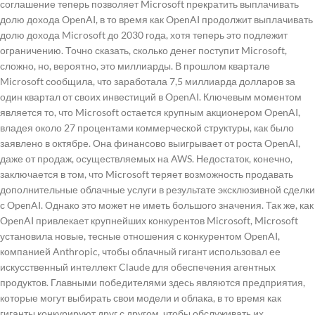
соглашение теперь позволяет Microsoft прекратить выплачивать
долю дохода OpenAI, в то время как OpenAI продолжит выплачивать
долю дохода Microsoft до 2030 года, хотя теперь это подлежит
ограничению. Точно сказать, сколько денег поступит Microsoft,
сложно, но, вероятно, это миллиарды. В прошлом квартале
Microsoft сообщила, что заработала 7,5 миллиарда долларов за
один квартал от своих инвестиций в OpenAI. Ключевым моментом
является то, что Microsoft остается крупным акционером OpenAI,
владея около 27 процентами коммерческой структуры, как было
заявлено в октябре. Она финансово выигрывает от роста OpenAI,
даже от продаж, осуществляемых на AWS. Недостаток, конечно,
заключается в том, что Microsoft теряет возможность продавать
дополнительные облачные услуги в результате эксклюзивной сделки
с OpenAI. Однако это может не иметь большого значения. Так же, как
OpenAI привлекает крупнейших конкурентов Microsoft, Microsoft
установила новые, тесные отношения с конкурентом OpenAI,
компанией Anthropic, чтобы облачный гигант использовал ее
искусственный интеллект Claude для обеспечения агентных
продуктов. Главными победителями здесь являются предприятия,
которые могут выбирать свои модели и облака, в то время как
гиганты конкурируют друг с другом, чтобы обслуживать их.