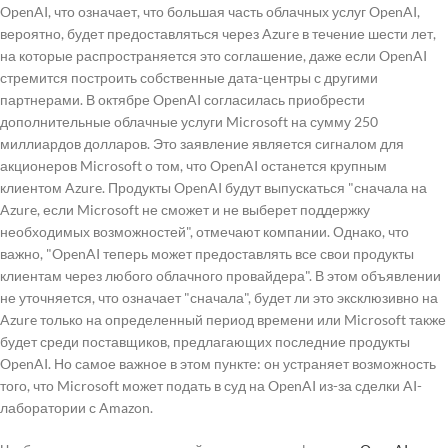
OpenAI, что означает, что большая часть облачных услуг OpenAI,
вероятно, будет предоставляться через Azure в течение шести лет,
на которые распространяется это соглашение, даже если OpenAI
стремится построить собственные дата-центры с другими
партнерами. В октябре OpenAI согласилась приобрести
дополнительные облачные услуги Microsoft на сумму 250
миллиардов долларов. Это заявление является сигналом для
акционеров Microsoft о том, что OpenAI останется крупным
клиентом Azure. Продукты OpenAI будут выпускаться "сначала на
Azure, если Microsoft не сможет и не выберет поддержку
необходимых возможностей", отмечают компании. Однако, что
важно, "OpenAI теперь может предоставлять все свои продукты
клиентам через любого облачного провайдера". В этом объявлении
не уточняется, что означает "сначала", будет ли это эксклюзивно на
Azure только на определенный период времени или Microsoft также
будет среди поставщиков, предлагающих последние продукты
OpenAI. Но самое важное в этом пункте: он устраняет возможность
того, что Microsoft может подать в суд на OpenAI из-за сделки AI-
лаборатории с Amazon.