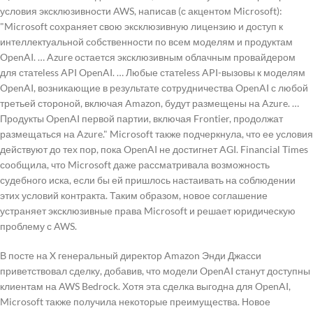
условия эксклюзивности AWS, написав (с акцентом Microsoft):
"Microsoft сохраняет свою эксклюзивную лицензию и доступ к
интеллектуальной собственности по всем моделям и продуктам
OpenAI. … Azure остается эксклюзивным облачным провайдером
для статeless API OpenAI. … Любые статeless API-вызовы к моделям
OpenAI, возникающие в результате сотрудничества OpenAI с любой
третьей стороной, включая Amazon, будут размещены на Azure. …
Продукты OpenAI первой партии, включая Frontier, продолжат
размещаться на Azure." Microsoft также подчеркнула, что ее условия
действуют до тех пор, пока OpenAI не достигнет AGI. Financial Times
сообщила, что Microsoft даже рассматривала возможность
судебного иска, если бы ей пришлось настаивать на соблюдении
этих условий контракта. Таким образом, новое соглашение
устраняет эксклюзивные права Microsoft и решает юридическую
проблему с AWS.
В посте на X генеральный директор Amazon Энди Джасси
приветствовал сделку, добавив, что модели OpenAI станут доступны
клиентам на AWS Bedrock. Хотя эта сделка выгодна для OpenAI,
Microsoft также получила некоторые преимущества. Новое