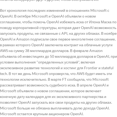
Вот хронология последних изменений в отношениях Microsoft с
OpenAI. В октябре Microsoft и OpenAI объявили о новом
соглашении, чтобы помочь OpenAI избежать иска от Илона Маска по
поводу корпоративной структуры, которая дает OpenAI возможность
запускать продукты, не связанные с API, на других облаках. В ноябре
OpenAI и Amazon подписали свое первое многолетнее соглашение,
в рамках которого OpenAI заключила контракт на облачные услуги
AWS на сумму 38 миллиардов долларов. В феврале Amazon
объявила об инвестициях до 50 миллиардов долларов в OpenAI, при
условии выполнения "определенных условий", включая
эксклюзивное развитие технологий и хостинг для Frontier и stateful
tech. В тот же день Microsoft опровергла, что AWS будет иметь эти
технологии исключительно. В марте FT сообщила, что Microsoft
рассматривает возможность судебного иска. В апреле OpenAI и
Microsoft объявили о новом соглашении, которое включает
конечную дату календаря для их эксклюзивного партнерства и
позволяет OpenAI запускать все свои продукты на других облаках.
Microsoft больше не обязана выплачивать долю дохода OpenAI.
Microsoft остается крупным акционером OpenAI.