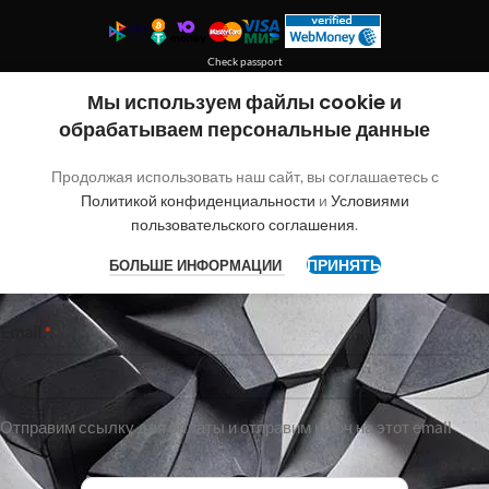
Check passport
Покупка без регистрации
Мы используем файлы cookie и
обрабатываем персональные данные
"
"обозначает обязательные поля
*
Продолжая использовать наш сайт, вы соглашаетесь с
Имя
Политикой конфиденциальности
и
Условиями
пользовательского соглашения
.
ПРИНЯТЬ
БОЛЬШЕ ИНФОРМАЦИИ
Имя
Email
*
Отправим ссылку для оплаты и отправим ключ на этот email