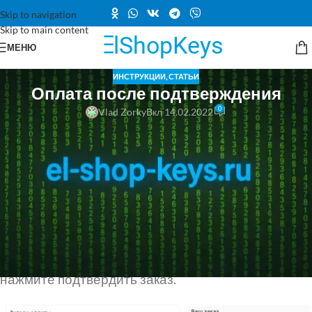
Skip to navigation
Skip to main content
МЕНЮ
ИНСТРУКЦИИ
,
СТАТЬИ
Оплата после подтверждения
0
Vlad Zorky
Вкл 14.02.2022
Часть товаров поставляется под заказ, поэтому
доступна только Оплата после подтверждения
Так же Вы можете использовать данный метод,
если вам нужна помошь наших специалистов для
офомления покупки.
Выберите способ Оплата после подтверждения и
нажмите подтвердить заказ.