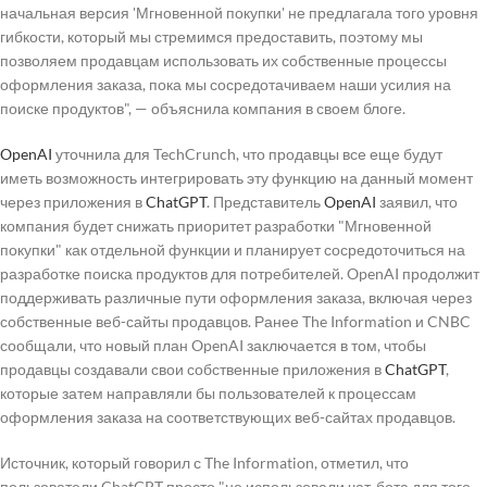
начальная версия 'Мгновенной покупки' не предлагала того уровня
гибкости, который мы стремимся предоставить, поэтому мы
позволяем продавцам использовать их собственные процессы
оформления заказа, пока мы сосредотачиваем наши усилия на
поиске продуктов", — объяснила компания в своем блоге.
OpenAI
уточнила для TechCrunch, что продавцы все еще будут
иметь возможность интегрировать эту функцию на данный момент
через приложения в
ChatGPT
. Представитель
OpenAI
заявил, что
компания будет снижать приоритет разработки "Мгновенной
покупки" как отдельной функции и планирует сосредоточиться на
разработке поиска продуктов для потребителей. OpenAI продолжит
поддерживать различные пути оформления заказа, включая через
собственные веб-сайты продавцов. Ранее The Information и CNBC
сообщали, что новый план OpenAI заключается в том, чтобы
продавцы создавали свои собственные приложения в
ChatGPT
,
которые затем направляли бы пользователей к процессам
оформления заказа на соответствующих веб-сайтах продавцов.
Источник, который говорил с The Information, отметил, что
пользователи ChatGPT просто "не использовали чат-бота для того,