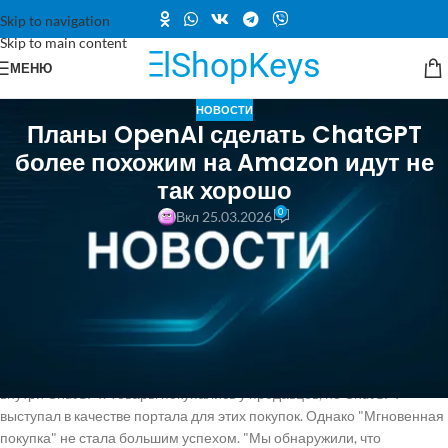
Skip to navigation
Skip to main content
МЕНЮ
НОВОСТИ
Планы OpenAI сделать ChatGPT
более похожим на Amazon идут не
так хорошо
0
Вкл 25.03.2026
OpenAI изначально запустила возможности покупок в ChatGPT в
прошлом году, позиционируя его как "помощника по покупкам",
который мог бы соединять потребителей с соответствующими
продавцами. Функция под названием "Мгновенная покупка" была
запущена в сентябре и поощряла пользователей общаться с чат-
ботом о том, что они хотят купить, и, подобно традиционному сайту
электронной коммерции, добавлять товары в корзину покупок
внутри ChatGPT. Товары покупались у продавцов, но ChatGPT
выступал в качестве портала для этих покупок. Однако "Мгновенная
покупка" не стала большим успехом. "Мы обнаружили, что