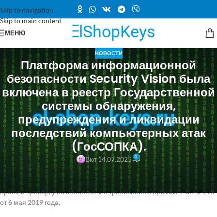
Skip to navigation
Skip to main content
МЕНЮ
НОВОСТИ
Платформа информационной
безопасности Security Vision была
включена в реестр Государственной
системы обнаружения,
предупреждения и ликвидации
последствий компьютерных атак
(ГосСОПКА).
0
Вкл 14.07.2025
Платформа Security Vision 5, предназначенная для автоматизации
и роботизации процессов информационной безопасности, успешно
прошла проверку на соответствие требованиям приказа ФСБ №196
от 6 мая 2019 года.