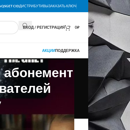
AQS
GET CID
ДИСТРИБУТИВЫ
ЗАКАЗАТЬ КЛЮЧ
ВХОД / РЕГИСТРАЦИЯ
0
₽
АКЦИИ
ПОДДЕРЖКА
й абонемент
ователей
у
 восточному времени (ET) стоимость
в три раза больше текущей цены,