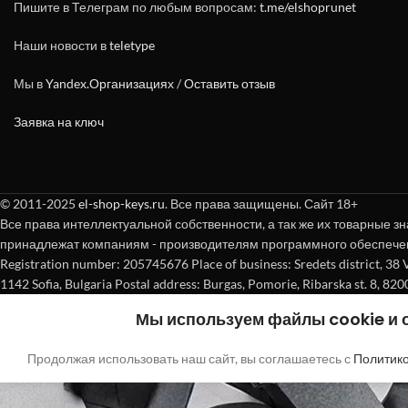
Пишите в Телеграм по любым вопросам:
t.me/elshoprunet
Наши новости в
teletype
Мы в
Yandex.Организациях
/
Оставить отзыв
Заявка на ключ
© 2011-2025
el-shop-keys.ru
. Все права защищены. Сайт 18+
Все права интеллектуальной собственности, а так же их товарные зн
принадлежат компаниям - производителям программного обеспече
Registration number: 205745676 Place of business: Sredets district, 38 Vasi
1142 Sofia, Bulgaria Postal address: Burgas, Pomorie, Ribarska st. 8, 820
Мы используем файлы cookie и
Продолжая использовать наш сайт, вы соглашаетесь с
Политик