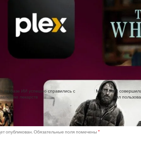
ая цена не повлияет на тех, кто уже является обладателем Lifetime 
доставляет возможность стриминга с вашего Plex Media
Server
на устр
минга с сервера и предоставления доступа другим пользователям д
та на базе ИИ успешно справились с
Microsoft совершила
равлению лекарств
избавил пользова
мментарий
*
дет опубликован.
Обязательные поля помечены