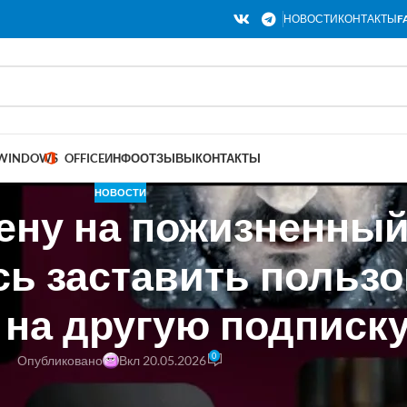
НОВОСТИ
КОНТАКТЫ
F
WINDOWS
OFFICE
ИНФО
ОТЗЫВЫ
КОНТАКТЫ
НОВОСТИ
цену на пожизненны
сь заставить польз
 на другую подписк
0
Опубликовано
Вкл 20.05.2026
семирному координированному времени (UTC) или 30 июня в 20:01 по
и доступа к функциям медиасервера Plex увеличится до $750. Это 