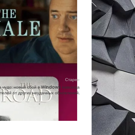
Plex Pass.
ойство, подключенное к вашей сети, а
ля удаленного стриминга.
Старее
 чудо: новый сбой в Windows навсегда
телей от других неудачных обновлений.