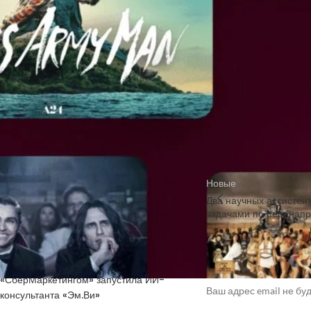
Получить код подтверждения
составляющей $250. Нов
Купить токены для получения кодов
подтверждения
Lifetime Plex Pass пре
также удаленного стри
Источник
НОВЫЕ КОММЕНТАРИИ
Недорогие
Vlad Zorky
к записи
маршрутизаторы с поддержкой Wi-Fi 7:
TP-Link 7DR7270 и 7DR7290.
Недорогие
Сева
к записи
Новые
маршрутизаторы с поддержкой Wi-Fi 7:
Два научных ассистен
TP-Link 7DR7270 и 7DR7290.
задачами по перенап
«М.Видео-
Кирилл
к записи
Эльдорадо» открыла магазин в новой
концепции и совместно со Sber
Добавить ко
Metaverse Tech и
«СберМаркетингом» запустила ИИ-
Ваш адрес email не бу
консультанта «Эм.Ви»