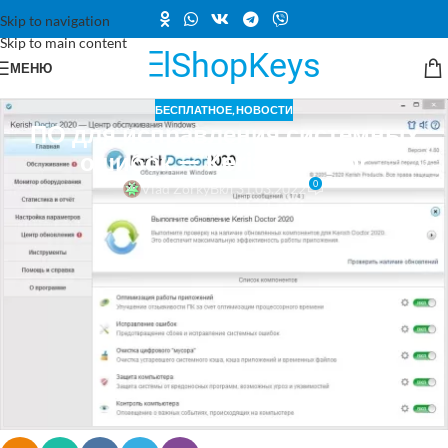
Skip to navigation
Skip to main content
МЕНЮ
БЕСПЛАТНОЕ
,
НОВОСТИ
ПО для исправления системных
ошибок — Kerish Doctor
0
Vlad Zorky
Вкл 31.03.2022
Бесплатно (вместо 790р) получаем годовую лицензию на программу
для исправления системных ошибок — Kerish Doctor
1. Переходим по ссылке (
https://sharewareonsale.com/s/kerish-doctor-
giveaway-coupon-sale
) и нажимаем на оранжевую кнопку
«Download»;
2. Нажимаем «I don’t use Facebook, Twitter, or LinkedIn!» и заполняем
форму;
3. Скачиваем программу — активация произойдет автоматически.