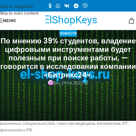
Skip to navigation
Skip to main content
МЕНЮ
НОВОСТИ
По мнению 39% студентов, владение
цифровыми инструментами будет
полезным при поиске работы, —
говорится в исследовании компании
«Битрикс24».
0
Вкл 29.04.2025
В ходе исследования, проведенного онлайн-сервисом для
совместной работы «Битрикс24» и Балтийским федеральным
университетом (БФУ) им. И. Канта, было выяснено, что 39%
студентов считают, что владение цифровыми инструментами может
помочь им при поиске работы. Участие в опросе приняли студенты
различных специальностей, таких как медицина, математика, ИТ,
филология и PR.