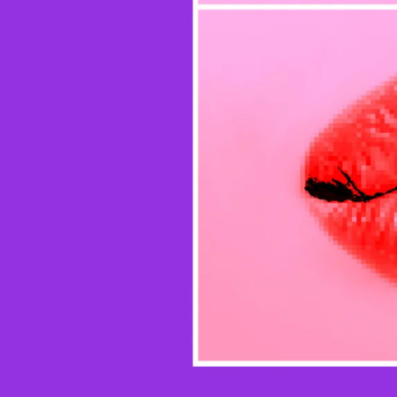
подтверждения
О появлении этой функ
компании
удалось реш
ограничения по безопа
НОВЫЕ КОММЕНТАРИИ
запуск взрослого режи
релиз
, чтобы сосредот
Недорогие
Vlad Zorky
к записи
маршрутизаторы с поддержкой Wi-Fi 7:
Как пишет
The Wall Stre
TP-Link 7DR7270 и 7DR7290.
связанными с обеспеч
Недорогие
Сева
к записи
компанию о риске того
маршрутизаторы с поддержкой Wi-Fi 7:
эмоциональной привяза
TP-Link 7DR7270 и 7DR7290.
фактически рискует со
«М.Видео-
Кирилл
к записи
Эльдорадо» открыла магазин в новой
Задержки возникли и и
концепции и совместно со Sber
что OpenAI старается 
Metaverse Tech и
например, сцен сексуа
«СберМаркетингом» запустила ИИ-
консультанта «Эм.Ви»
Система распознавания
ошибочно относила нес
примерно 100 миллионо
с чат-ботом темы секс