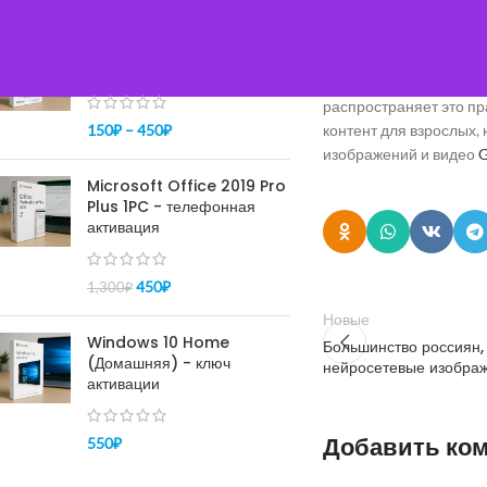
ПОПУЛЯРНОЕ
возраста работают при
Купить ключ Windows 10
Разработчикам ChatGPT
pro - активация 100%
обязывает онлайн-пла
распространяет это пр
150
₽
–
450
₽
контент для взрослых,
изображений и видео
Microsoft Office 2019 Pro
Plus 1PC - телефонная
активация
450
₽
1,300
₽
Новые
Windows 10 Home
Большинство россиян,
(Домашняя) - ключ
нейросетевые изобра
активации
Добавить ко
550
₽