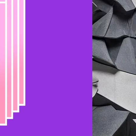
nAI Сэм Альтман
заявил, что
её
ИИ
-моделью. Благодаря этому
 для совершеннолетних
». Изначально
а
OpenAI
объявила, что
откладывает
ообщается.
ми, но и техническими сложностями,
т, сформированный
OpenAI
, предупредил
ей и привести к развитию нездоровой
онимным, отметил, что OpenAI
омых с ситуацией,
The Journal
сообщает,
допуская появления опасных сценариев,
нтента, в определённый момент
аждую неделю ChatGPT пользуются
о миллионы подростков будут обсуждать
al
, алгоритмы OpenAI для определения