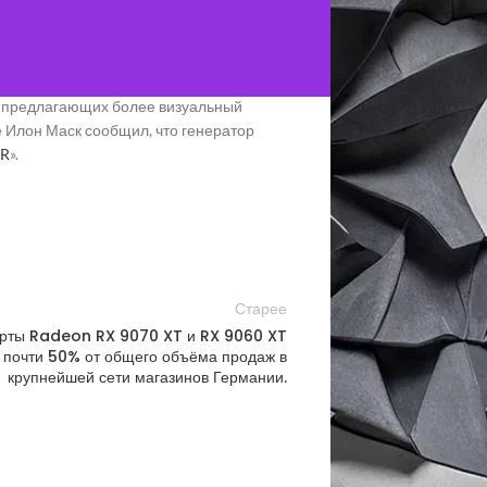
 смогут быть полностью безошибочными».
о безопасности в интернете, который
фических изображений, но не
в, предлагающих более визуальный
е Илон Маск сообщил, что генератор
 R
».
Старее
арты Radeon RX 9070 XT и RX 9060 XT
 почти 50% от общего объёма продаж в
крупнейшей сети магазинов Германии.