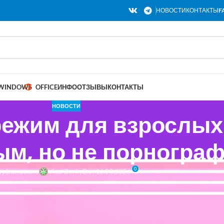
НОВОСТИ
КОНТАКТЫ
F
WINDOWS
OFFICE
ИНФО
ОТЗЫВЫ
КОНТАКТЫ
НОВОСТИ
режим для взрослых
ым, но не порногра
0
убликовано
Vlad Zorky
Вкл 16.03.2026
нный «взрослый режим» ChatGPT от OpenAI при запуске позволит ве
ажения, озвучку или видео он не будет способен. В разговоре с
The W
уточнил, что контент, который появится в новой функции, скорее буд
ким. Пользователи ChatGPT смогут обсуждать взрослые темы исключ