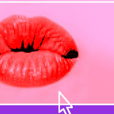
ции впервые сообщили в октябре, когда
генеральный директор Ope
ить
ряд серьёзных проблем с психическим здоровьем, связанных с 
сности были смягчены, и появилась возможность добавить «
эротику
ма в
ChatGPT
планировался
в этом квартале
, однако в начале месяц
очиться на более важных задачах. О новых сроках запуска пока не с
et Journal
, задержка была вызвана не только внутренними опасения
ением безопасности этой функции. В январе консультативный сове
, что «взрослый» режим
ChatGPT
может оказаться доступным для дет
нности к чат-боту. Один из членов совета, пожелавший остаться ан
здать «сексуального тренера по суициду».
з-за трудностей с модерацией контента. По данным источников, знак
снять ограничения ChatGPT на взрослый контент, одновременно не 
льного насилия над детьми без их согласия.
 возраста, созданная OpenAI для защиты детей от эротического ко
овершеннолетних к взрослым в 12% случаев. С учётом того, что к
в человек младше 18 лет, такая ошибка может привести к тому, чт
уального характера. По словам анонимного представителя
The Journ