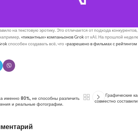
мерно так же, как и у других компаний отрасли, однако «никогда не
, возможно, проще обойти такие требования, как британский Закон 
тформы проверять возраст пользователей при публикации порногра
авило на текстовую эротику. Это отличается от подхода конкуренто
 например,
«пикантных» компаньонов Grok
от xAI. На прошлой недел
Grok
способен создавать всё, что «
разрешено в фильмах с рейтингом
Графические к
 а именно 80%, не способны различить
совместно составили
жения и реальные фотографии.
мментарий