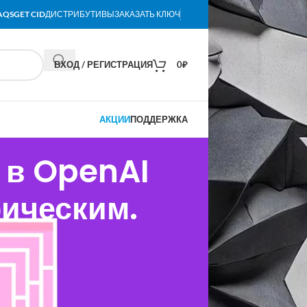
AQS
GET CID
ДИСТРИБУТИВЫ
ЗАКАЗАТЬ КЛЮЧ
ВХОД / РЕГИСТРАЦИЯ
0
₽
АКЦИИ
ПОДДЕРЖКА
 в OpenAI
фическим.
сти откровенные текстовые диалоги,
all Street Journal
неназванный
ет носить непристойный характер, но не
ительно в текстовом формате.