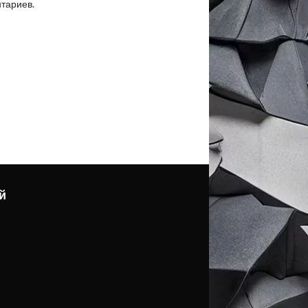
нтариев.
й