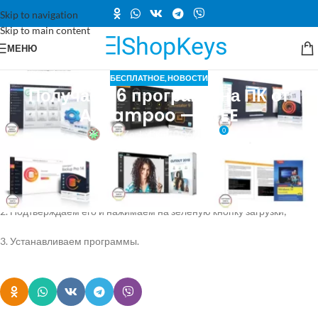
Skip to navigation
Skip to main content
МЕНЮ
БЕСПЛАТНОЕ
,
НОВОСТИ
Получаем 6 программ на ПК от
Ashampoo — FREE
0
Vlad Zorky
Вкл 10.06.2021
1. Переходим по ссылке
(
https://www.snapfrog.de/systemtools/windows10-vorteilspaket-
gratis#dl
) и указываем адрес электронной почты;
2. Подтверждаем его и нажимаем на зелёную кнопку загрузки;
3. Устанавливаем программы.