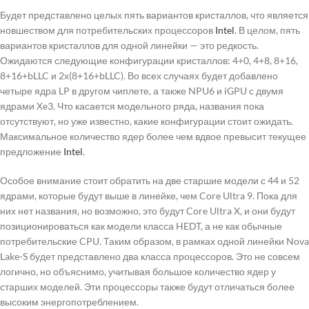
Будет представлено целых пять вариантов кристаллов, что является
новшеством для потребительских процессоров
Intel
. В целом, пять
вариантов кристаллов для одной линейки — это редкость.
Ожидаются следующие конфигурации кристаллов: 4+0, 4+8, 8+16,
8+16+bLLC и 2х(8+16+bLLC). Во всех случаях будет добавлено
четыре ядра LP в другом чиплете, а также NPU6 и iGPU с двумя
ядрами Xe3. Что касается модельного ряда, названия пока
отсутствуют, но уже известно, какие конфигурации стоит ожидать.
Максимальное количество ядер более чем вдвое превысит текущее
предложение
Intel
.
Особое внимание стоит обратить на две старшие модели с 44 и 52
ядрами, которые будут выше в линейке, чем Core Ultra 9. Пока для
них нет названия, но возможно, это будут Core Ultra X, и они будут
позиционироваться как модели класса HEDT, а не как обычные
потребительские CPU. Таким образом, в рамках одной линейки Nova
Lake-S будет представлено два класса процессоров. Это не совсем
логично, но объяснимо, учитывая большое количество ядер у
старших моделей. Эти процессоры также будут отличаться более
высоким энергопотреблением.