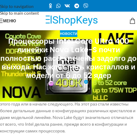
Skip to navigation
Skip to main content
МЕНЮ
НОВОСТИ
Процессоры Intel Core Ultra 400
линейки Nova Lake-S почти
полностью рассекречены задолго до
выхода. Нас ждёт пять кристаллов и
модели от 6 до 52 ядер
0
Вкл 12.04.2026
Ресурс Videocardz получил эксклюзивную информацию о
процессорах Intel Nova Lake-S, которые ожидаются к выпуску в конце
этого года или в начале следующего. На этот раз стали известны
более детальные данные о конфигурациях различных кристаллов и
даже модельной линейке. Nova Lake будут значительно отличаться
от всего, что Intel делала ранее, прежде всего в конфигурации и
конструкции самих процессоров.