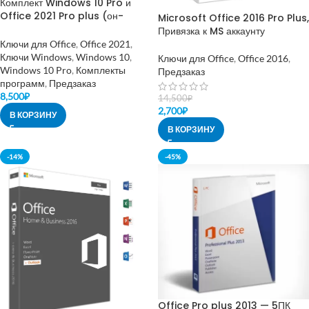
Комплект Windows 10 Pro и
Office 2021 Pro plus (он-
Microsoft Office 2016 Pro Plus,
лайн+привязка к MS аккаунту)
Привязка к MS аккаунту
Ключи для Office
,
Office 2021
,
Ключи Windows
,
Windows 10
,
Ключи для Office
,
Office 2016
,
Windows 10 Pro
,
Комплекты
Предзаказ
программ
,
Предзаказ
8,500
₽
14,500
₽
2,700
₽
В КОРЗИНУ
В КОРЗИНУ
-14%
-45%
Office Pro plus 2013 — 5ПК