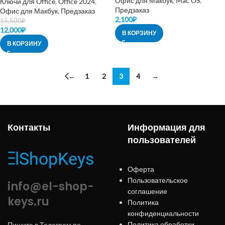
Офис для Макбук
,
Mac OS
,
Ключи для Office
,
Office 2024
,
Предзаказ
Офис для Макбук
,
Предзаказ
2,100
₽
15,500
₽
12,000
₽
В КОРЗИНУ
В КОРЗИНУ
←
1
2
3
4
→
Контакты
Информация для
пользователей
Оферта
Пользовательское
info@el-shop-
соглашение
keys.ru
Политика
конфиденциальности
Политика обработки
Пишите в Телеграм по