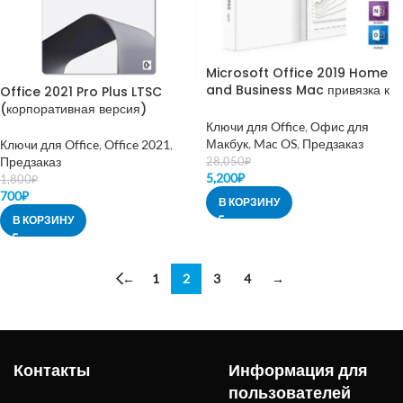
Microsoft Office 2019 Home
and Business Mac привязка к
Office 2021 Pro Plus LTSC
MS аккаунту
(корпоративная версия)
Ключи для Office
,
Офис для
Макбук
,
Mac OS
,
Предзаказ
Ключи для Office
,
Office 2021
,
Предзаказ
28,050
₽
5,200
₽
1,800
₽
700
₽
В КОРЗИНУ
В КОРЗИНУ
←
1
2
3
4
→
Контакты
Информация для
пользователей