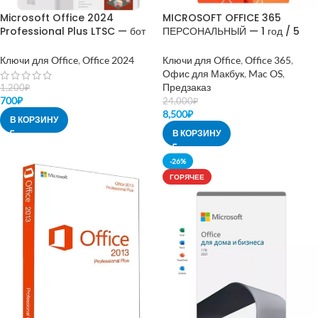
Microsoft Office 2024
MICROSOFT OFFICE 365
Professional Plus LTSC — бот
ПЕРСОНАЛЬНЫЙ — 1 год / 5
активация
устройств
Ключи для Office
,
Office 2024
Ключи для Office
,
Office 365
,
Офис для Макбук
,
Mac OS
,
Предзаказ
1,200
₽
700
₽
24,000
₽
8,500
₽
В КОРЗИНУ
В КОРЗИНУ
-26%
ГОРЯЧЕЕ