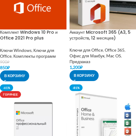
Комплект Windows 10 Pro и
Аккаунт Microsoft 365 (A3, 5
Office 2021 Pro plus
устройств, 12 месяцев)
(телефонная)
Ключи для Office
,
Office 365
,
Ключи Windows
,
Ключи для
Офис для Макбук
,
Mac OS
,
Office
,
Комплекты программ
Предзаказ
900
₽
1,200
₽
850
₽
В КОРЗИНУ
В КОРЗИНУ
-61%
-81%
ГОРЯЧЕЕ