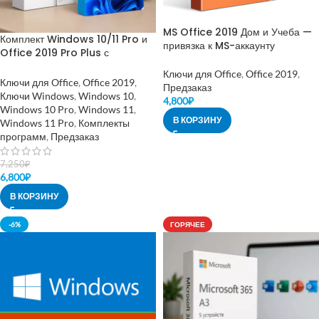
MS Office 2019 Дом и Учеба —
Комплект Windows 10/11 Pro и
привязка к MS-аккаунту
Office 2019 Pro Plus с
привязкой к MS Аккаунту
Ключи для Office
,
Office 2019
,
Ключи для Office
,
Office 2019
,
Предзаказ
Ключи Windows
,
Windows 10
,
4,800
₽
Windows 10 Pro
,
Windows 11
,
В КОРЗИНУ
Windows 11 Pro
,
Комплекты
программ
,
Предзаказ
7,250
₽
6,800
₽
В КОРЗИНУ
-6%
ГОРЯЧЕЕ