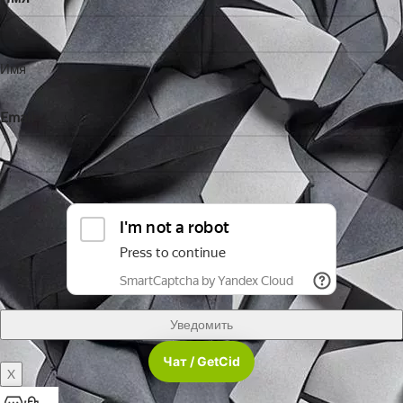
Имя
Email
Чат / GetCid
X