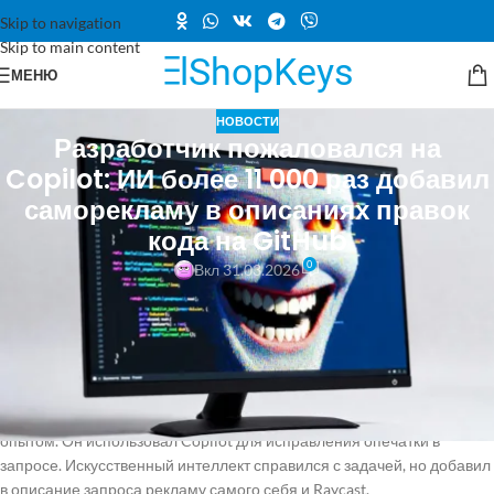
Skip to navigation
Skip to main content
МЕНЮ
НОВОСТИ
Разработчик пожаловался на
Copilot: ИИ более 11 000 раз добавил
саморекламу в описаниях правок
кода на GitHub
0
Вкл 31.03.2026
Компания Microsoft активно развивает своё направление в области
искусственного интеллекта, однако иногда может
переусердствовать. Сообщается, что на платформе GitHub,
принадлежащей компании, в описаниях предложенных изменений
кода (pull requests) стала появляться самореклама от Copilot. Это
происходит не случайно. Разработчик Зак Мэнсон поделился своим
опытом. Он использовал Copilot для исправления опечатки в
запросе. Искусственный интеллект справился с задачей, но добавил
в описание запроса рекламу самого себя и Raycast.