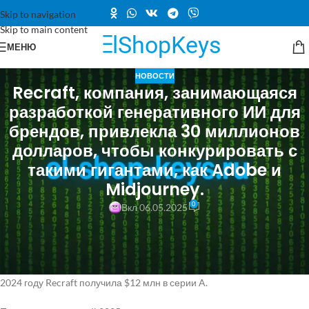
Skip to navigation
Skip to main content
МЕНЮ
НОВОСТИ
Recraft, компания, занимающаяся
разработкой генеративного ИИ для
брендов, привлекла 30 миллионов
долларов, чтобы конкурировать с
такими гигантами, как Adobe и
Midjourney.
0
Вкл 06.05.2025
Стартап Recraft, основанный Анной Вероникой Дорогуш, успешно
привлёк $30 млн в рамках финансирования серии B.
Это уже второй значительный раунд инвестиций для компании: в
2024 году Recraft получила $12 млн в серии A.