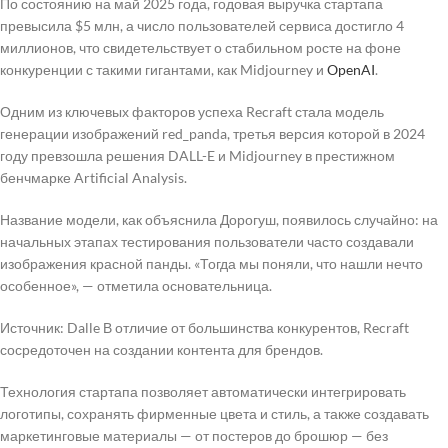
По состоянию на май 2025 года, годовая выручка стартапа
превысила $5 млн, а число пользователей сервиса достигло 4
миллионов, что свидетельствует о стабильном росте на фоне
конкуренции с такими гигантами, как Midjourney и
OpenAI
.
Одним из ключевых факторов успеха Recraft стала модель
генерации изображений red_panda, третья версия которой в 2024
году превзошла решения DALL-E и Midjourney в престижном
бенчмарке Artificial Analysis.
Название модели, как объяснила Дорогуш, появилось случайно: на
начальных этапах тестирования пользователи часто создавали
изображения красной панды. «Тогда мы поняли, что нашли нечто
особенное», — отметила основательница.
Источник: Dalle В отличие от большинства конкурентов, Recraft
сосредоточен на создании контента для брендов.
Технология стартапа позволяет автоматически интегрировать
логотипы, сохранять фирменные цвета и стиль, а также создавать
маркетинговые материалы — от постеров до брошюр — без