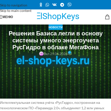
Skip to navigation
Skip to main content
МЕНЮ
НОВОСТИ
Решения Базиса легли в основу
системы умного энергоучета
РусГидро в облаке МегаФона
0
Вкл 29.06.2026
Компания «Базис», российский разработчик ПО для управления
динамической ИТ-инфраструктурой (входит в ГК «РТК-ЦОД»),
выступила технологическим участником проекта по развитию
интеллектуальной системы учёта электроэнергии группы
«РусГидро». ИТ-инфраструктура системы развернута в облаке
«МегаФона GCloud», построенном на решениях «Базиса» для
виртуализации и защиты виртуальной инфраструктуры.
Интеллектуальная система учёта «РусГидро», построенная на
технологическом ПО «Пирамида 2.0», объединяет 1,2 млн умных