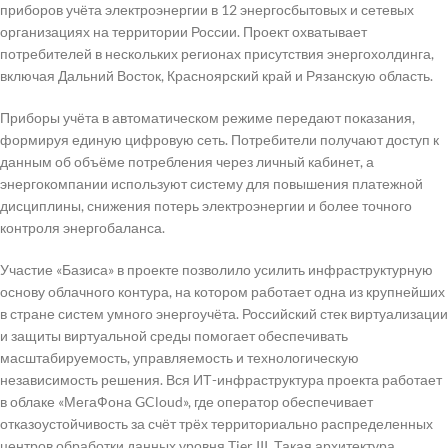
приборов учёта электроэнергии в 12 энергосбытовых и сетевых
организациях на территории России. Проект охватывает
потребителей в нескольких регионах присутствия энергохолдинга,
включая Дальний Восток, Красноярский край и Рязанскую область.
Приборы учёта в автоматическом режиме передают показания,
формируя единую цифровую сеть. Потребители получают доступ к
данным об объёме потребления через личный кабинет, а
энергокомпании используют систему для повышения платежной
дисциплины, снижения потерь электроэнергии и более точного
контроля энергобаланса.
Участие «Базиса» в проекте позволило усилить инфраструктурную
основу облачного контура, на котором работает одна из крупнейших
в стране систем умного энергоучёта. Российский стек виртуализации
и защиты виртуальной среды помогает обеспечивать
масштабируемость, управляемость и технологическую
независимость решения. Вся ИТ-инфраструктура проекта работает
в облаке «МегаФона GCloud», где оператор обеспечивает
отказоустойчивость за счёт трёх территориально распределенных
центров обработки данных уровня Tier III. Такая архитектура