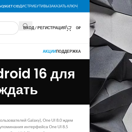
AQS
GET CID
ДИСТРИБУТИВЫ
ЗАКАЗАТЬ КЛЮЧ
ВХОД / РЕГИСТРАЦИЯ
0
₽
АКЦИИ
ПОДДЕРЖКА
roid 16 для
 ждать
льзователей Galaxy), One UI 8.0 ждем
6: упоминания интерфейса One UI 8.5