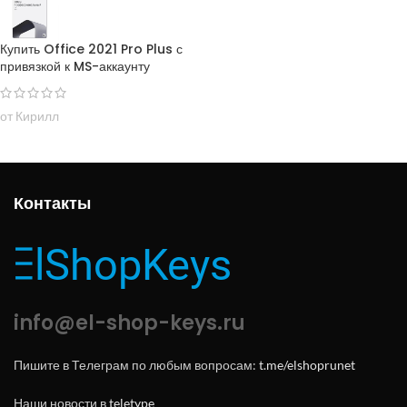
Купить Office 2021 Pro Plus с
привязкой к MS-аккаунту
от Кирилл
Контакты
info@el-shop-keys.ru
Пишите в Телеграм по любым вопросам:
t.me/elshoprunet
Наши новости в
teletype