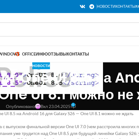
НОВОСТИ
КОНТАКТЫ
F
WINDOWS
OFFICE
ИНФО
ОТЗЫВЫ
КОНТАКТЫ
НОВОСТИ
т One UI 8.5 на And
One UI 8.1 можно не
0
Опубликовано
Вкл 23.04.2025
e UI 8.5 на Android 16 для Galaxy S26 — One UI 8.1 можно не ждать
 с выпуском финальной версии One UI 7.0 (чем расстроила многих по
омпания уже трудится над One UI 8.5 для будущей линейки Galaxy S2