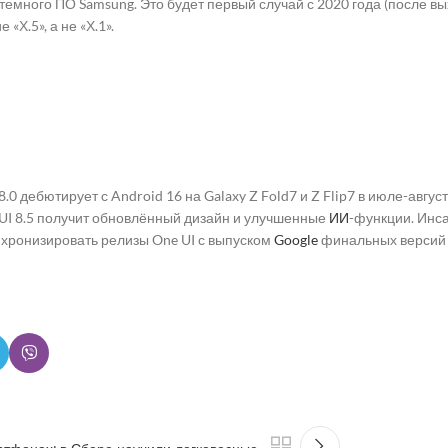
емного ПО Samsung. Это будет первый случай с 2020 года (после вых
«Х.5», а не «Х.1».
.0 дебютирует с Android 16 на Galaxy Z Fold7 и Z Flip7 в июле-августе
 UI 8.5 получит обновлённый дизайн и улучшенные
ИИ
-функции. Инса
нхронизировать релизы One UI с выпуском
Google
финальных версий 