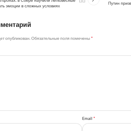
ртфонах: в Сбере научили легковесные
Путин приз
ть эмоции в сложных условиях
мментарий
*
дет опубликован.
Обязательные поля помечены
*
Email