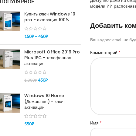
Доступно даже на сма
ПОПУЛЯРНОЕ
модели ИИ распознава
Купить ключ Windows 10
pro - активация 100%
Добавить ко
150
₽
–
450
₽
Ваш адрес email не бу
Microsoft Office 2019 Pro
*
Комментарий
Plus 1PC - телефонная
активация
450
₽
1,300
₽
Windows 10 Home
(Домашняя) - ключ
активации
*
Имя
550
₽