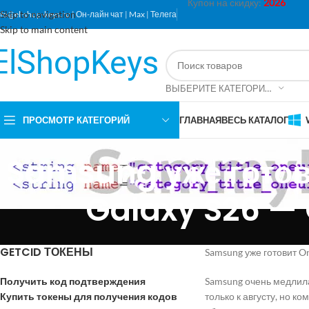
Купон на скидку:
2026
Skip to navigation
nfo@el-shop-keys.ru
|
Он-лайн чат
|
Max
|
Телега
Skip to main content
ВЫБЕРИТЕ КАТЕГОРИЮ
ПРОСМОТР КАТЕГОРИЙ
ГЛАВНАЯ
ВЕСЬ КАТАЛОГ
Samsung уже готови
Galaxy S26 — 
GETCID ТОКЕНЫ
Samsung уже готовит On
Получить код подтверждения
Samsung очень медлила
Купить токены для получения кодов
только к августу, но к