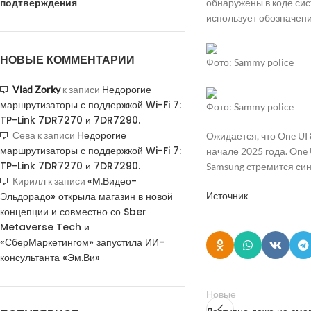
подтверждения
обнаружены в коде сист
использует обозначение 
НОВЫЕ КОММЕНТАРИИ
Фото: Sammy police
Недорогие
Vlad Zorky
к записи
маршрутизаторы с поддержкой Wi-Fi 7:
Фото: Sammy police
TP-Link 7DR7270 и 7DR7290.
Недорогие
Сева
к записи
Ожидается, что One UI 8
маршрутизаторы с поддержкой Wi-Fi 7:
начале 2025 года. One
TP-Link 7DR7270 и 7DR7290.
Samsung стремится си
«М.Видео-
Кирилл
к записи
Эльдорадо» открыла магазин в новой
Источник
концепции и совместно со Sber
Metaverse Tech и
«СберМаркетингом» запустила ИИ-
консультанта «Эм.Ви»
Новые