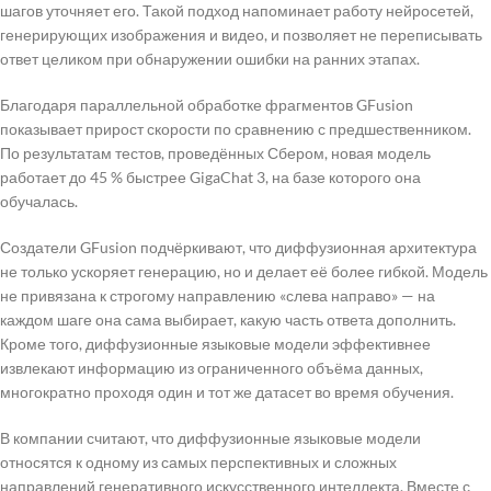
шагов уточняет его. Такой подход напоминает работу нейросетей,
генерирующих изображения и видео, и позволяет не переписывать
ответ целиком при обнаружении ошибки на ранних этапах.
Благодаря параллельной обработке фрагментов GFusion
показывает прирост скорости по сравнению с предшественником.
По результатам тестов, проведённых Сбером, новая модель
работает до 45 % быстрее GigaChat 3, на базе которого она
обучалась.
Создатели GFusion подчёркивают, что диффузионная архитектура
не только ускоряет генерацию, но и делает её более гибкой. Модель
не привязана к строгому направлению «слева направо» — на
каждом шаге она сама выбирает, какую часть ответа дополнить.
Кроме того, диффузионные языковые модели эффективнее
извлекают информацию из ограниченного объёма данных,
многократно проходя один и тот же датасет во время обучения.
В компании считают, что диффузионные языковые модели
относятся к одному из самых перспективных и сложных
направлений генеративного искусственного интеллекта. Вместе с