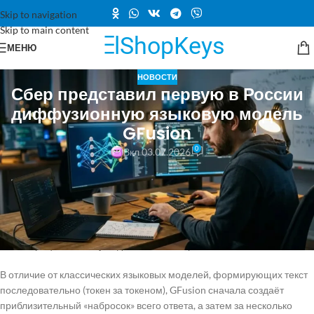
Skip to navigation
Skip to main content
МЕНЮ
НОВОСТИ
Сбер представил первую в России
диффузионную языковую модель
GFusion
0
Вкл 03.07.2026
Сбер представил экспериментальную языковую модель GFusion,
построенную на основе GigaChat и работающую по принципам
диффузионной генерации. Компания назвала проект
экспериментальным и впервые в России открыла доступ к
диффузионной модели для генерации текста такого масштаба.
Иллюстрация к анонсу подготовлена нейросетью DALL‑E.
В отличие от классических языковых моделей, формирующих текст
последовательно (токен за токеном), GFusion сначала создаёт
приблизительный «набросок» всего ответа, а затем за несколько