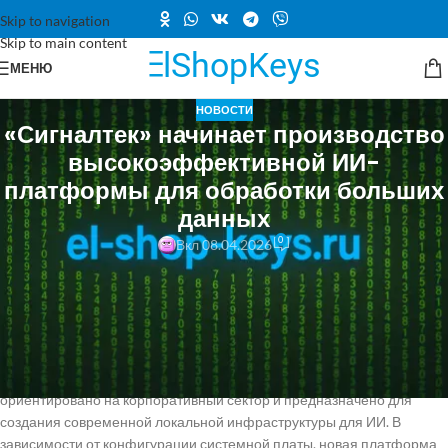
Skip to navigation
Skip to main content
МЕНЮ
НОВОСТИ
«Сигналтек» начинает производство
высокоэффективной ИИ-
платформы для обработки больших
данных
0
Вкл 08.04.2026
Компания «Сигналтек» сообщила о начале производства своей
флагманской серверной платформы серии «Сигнал Стэк». Эта
платформа поддерживает новейшие процессоры Intel Xeon Scalable
6-го поколения и предназначена для задач, связанных с
искусственным интеллектом, высокопроизводительными
вычислениями и обработкой больших данных. Решение
ориентировано на корпоративный сектор и предназначено для
создания современной локальной инфраструктуры для ИИ. В
зависимости от конфигурации системной платы, новая платформа