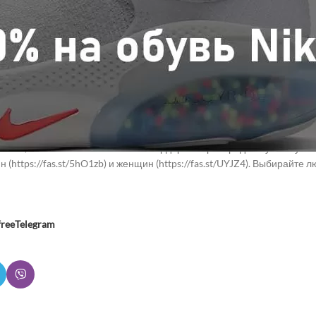
, среди которых уход, макияж и парфюмерия.
а устроил «Киберпонедельник» со скидками до 70% на смартфоны, г
с максимальной выгодой. Не теряйте времени и оцените ассортимент
 15%, 20% и 25% на весь зимний гардероб. В распродаже участвуют
 (https://fas.st/5hO1zb) и женщин (https://fas.st/UYJZ4). Выбирайте 
freeTelegram