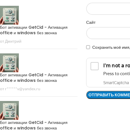
Сайт
Бот активации GetCid - Активация
office и windows без звонка
от Дмитрий
Сохранить моё имя,
Бот активации GetCid - Активация
office и windows без звонка
от r******v@yandex.ru
Бот активации GetCid - Активация
office и windows без звонка