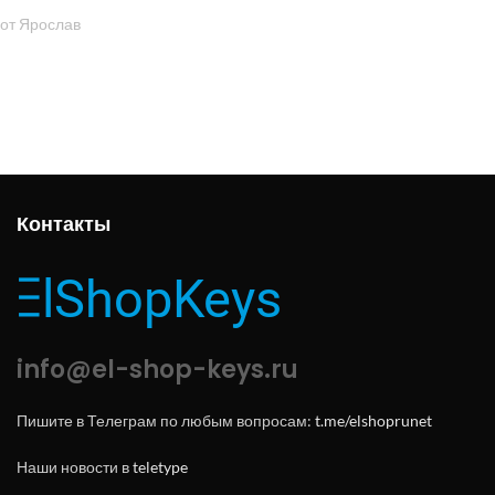
от Ярослав
Контакты
info@el-shop-keys.ru
Пишите в Телеграм по любым вопросам:
t.me/elshoprunet
Наши новости в
teletype