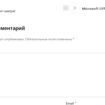
Microsoft Off
ня-завтра!
мментарий
*
дет опубликован.
Обязательные поля помечены
*
Email