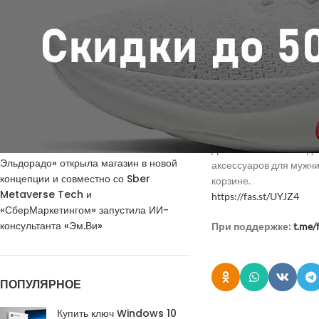
от популярных брендов
НОВЫЕ КОММЕНТАРИИ
https://fas.st/PVZvL
Недорогие
Vlad Zorky
к записи
?Связной
маршрутизаторы с поддержкой Wi-Fi 7:
Интернет-магазин снов
TP-Link 7DR7270 и 7DR7290.
можно купить технику 
Недорогие
Сева
к записи
https://fas.st/bd3Y4
маршрутизаторы с поддержкой Wi-Fi 7:
TP-Link 7DR7270 и 7DR7290.
?YOOX
«М.Видео-
Кирилл
к записи
Дополнительная скидка
Эльдорадо» открыла магазин в новой
аксессуаров для мужчин
концепции и совместно со Sber
корзине.
Metaverse Tech и
https://fas.st/UYJZ4
«СберМаркетингом» запустила ИИ-
консультанта «Эм.Ви»
При поддержке:
t.me/
ПОПУЛЯРНОЕ
Купить ключ Windows 10