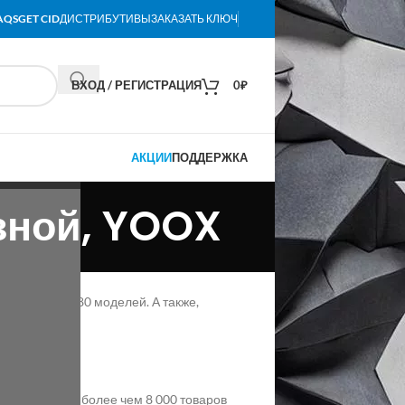
AQS
GET CID
ДИСТРИБУТИВЫ
ЗАКАЗАТЬ КЛЮЧ
ВХОД / РЕГИСТРАЦИЯ
0
₽
АКЦИИ
ПОДДЕРЖКА
язной, YOOX
т более чем 180 моделей. А также,
ыгоду.
дки до 50% на более чем 8 000 товаров