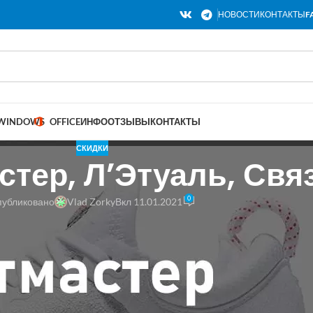
НОВОСТИ
КОНТАКТЫ
F
WINDOWS
OFFICE
ИНФО
ОТЗЫВЫ
КОНТАКТЫ
СКИДКИ
стер, Л’Этуаль, Св
0
убликовано
Vlad Zorky
Вкл 11.01.2021
ками до 50%. Большая распродажа обуви от Nike, в которой участвуе
 акции «2 000 бонусов за покупку от 1 000₽». Не упустите хорошую в
аспродажи, которая продлится до конца месяца На ней вас ждут ски