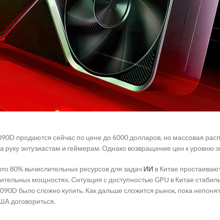
090D продаются сейчас по цене до 6000 долларов, но массовая рас
 на руку энтузиастам и геймерам. Однако возвращение цен к уровню 
что 80% вычислительных ресурсов для задач
ИИ
в Китае простаивают
ительных мощностях. Ситуация с доступностью GPU в Китае стабил
090D было сложно купить. Как дальше сложится рынок, пока непонятн
США договориться.