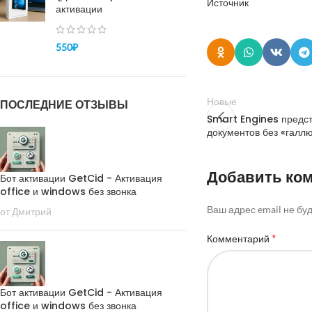
Источник
активации
550
₽
Новые
ПОСЛЕДНИЕ ОТЗЫВЫ
Smart Engines предс
документов без «галл
Добавить ко
Бот активации GetCid - Активация
office и windows без звонка
Ваш адрес email не бу
от Дмитрий
*
Комментарий
Бот активации GetCid - Активация
office и windows без звонка