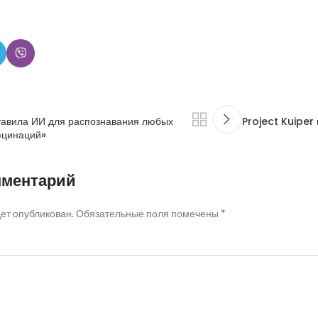
тавила ИИ для распознавания любых
Project Kuiper
юцинаций»
мментарий
*
дет опубликован.
Обязательные поля помечены