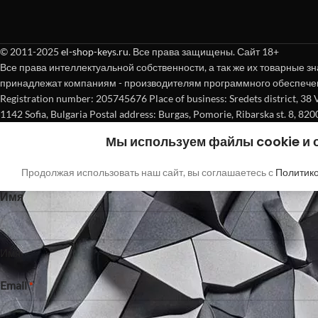
© 2011-2025
el-shop-keys.ru
. Все права защищены. Сайт 18+
Все права интеллектуальной собственности, а так же их товарные зн
принадлежат компаниям - производителям программного обеспече
Registration number: 205745676 Place of business: Sredets district, 38 Vasi
1142 Sofia, Bulgaria Postal address: Burgas, Pomorie, Ribarska st. 8, 820
Покупка без регистрации
Мы используем файлы cookie и
"
"обозначает обязательные поля
*
Продолжая использовать наш сайт, вы соглашаетесь с
Политик
Имя
Имя
Email
*