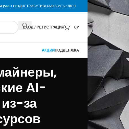
AQS
GET CID
ДИСТРИБУТИВЫ
ЗАКАЗАТЬ КЛЮЧ
ВХОД / РЕГИСТРАЦИЯ
0
₽
АКЦИИ
ПОДДЕРЖКА
майнеры,
кие AI-
 из-за
сурсов