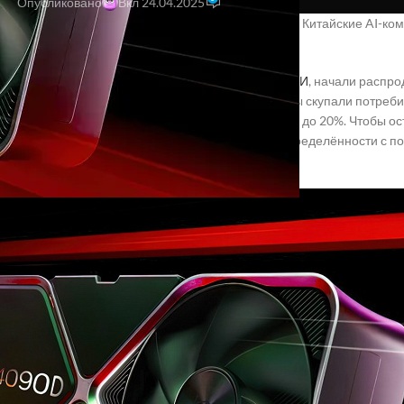
Опубликовано
Вкл 24.04.2025
аспродавали майнеры, теперь —
ИИ
-разработчики. Китайские AI-к
ельных ресурсов
 китайские компании, занимающиеся разработкой
ИИ
, начали распро
спроса на вычислительные мощности. Ранее фирмы скупали потреби
и технологий
ИИ
, но теперь загрузка серверов упала до 20%. Чтобы
е GPU. Причем все это происходит на фоне неопределённости с по
ия санкций США.