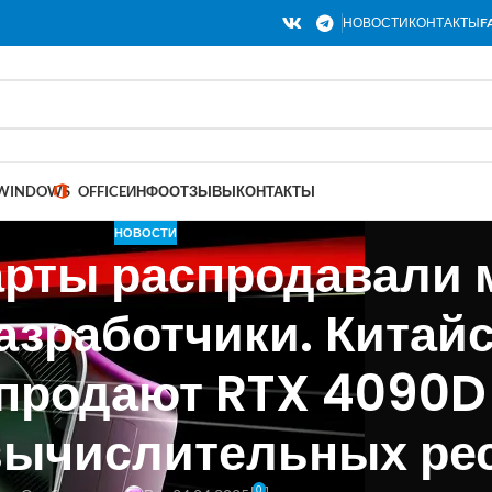
НОВОСТИ
КОНТАКТЫ
F
WINDOWS
OFFICE
ИНФО
ОТЗЫВЫ
КОНТАКТЫ
НОВОСТИ
арты распродавали 
зработчики. Китайс
продают RTX 4090D
вычислительных ре
0