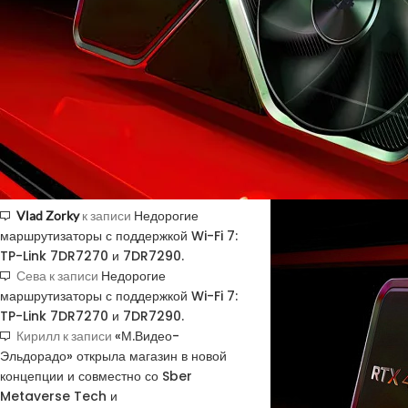
GETCID ТОКЕНЫ
Сначала видеокарты р
переизбытка вычислит
Получить код подтверждения
Купить токены для получения кодов
По данным DigiTimes,
подтверждения
4090D из-за падения 
4090D, для разработк
продают простаивающи
очередного ужесточен
НОВЫЕ КОММЕНТАРИИ
Недорогие
Vlad Zorky
к записи
маршрутизаторы с поддержкой Wi-Fi 7:
TP-Link 7DR7270 и 7DR7290.
Недорогие
Сева
к записи
маршрутизаторы с поддержкой Wi-Fi 7:
TP-Link 7DR7270 и 7DR7290.
«М.Видео-
Кирилл
к записи
Эльдорадо» открыла магазин в новой
концепции и совместно со Sber
Metaverse Tech и