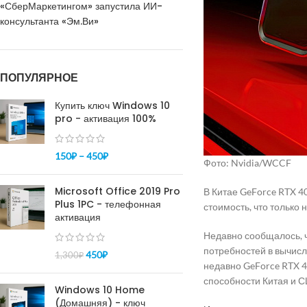
«СберМаркетингом» запустила ИИ-
консультанта «Эм.Ви»
ПОПУЛЯРНОЕ
Купить ключ Windows 10
pro - активация 100%
150
₽
–
450
₽
Фото: Nvidia/WCCF
Microsoft Office 2019 Pro
В Китае GeForce RTX 4
Plus 1PC - телефонная
стоимость, что только
активация
Недавно сообщалось, 
потребностей в вычисл
450
₽
1,300
₽
недавно GeForce RTX 4
способности Китая и 
Windows 10 Home
(Домашняя) - ключ