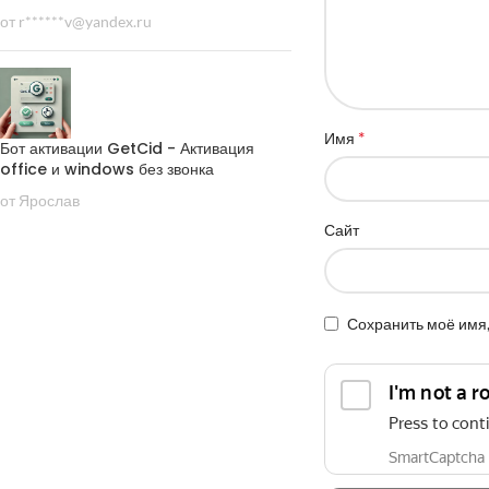
от r******v@yandex.ru
*
Имя
Бот активации GetCid - Активация
office и windows без звонка
от Ярослав
Сайт
Сохранить моё имя,