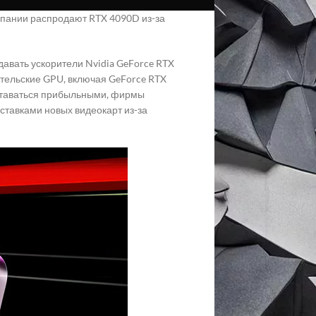
омпании распродают RTX 4090D из-за
давать ускорители Nvidia GeForce RTX
тельские GPU, включая GeForce RTX
 оставаться прибыльными, фирмы
ставками новых видеокарт из-за