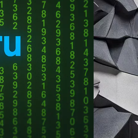
 ViPNet Administrator, Registration
ектронной подписи и управления
читываются десятки тысяч. Помимо
ые экраны ViPNet Coordinator HW1000,
го взаимодействия ViPNet EDI Soap
окупное количество обслуживаемых ПАК
уется предоставить почти 1,5 тыс.
 но и выполнять полный цикл задач по
руглосуточное консультирование
 Москве и по всей стране, а также
прописан ежемесячный контроль
лексов. Для межсетевых экранов
задержек и потерь пакетов в
ную информационную систему,
юбое задание не должно превышать