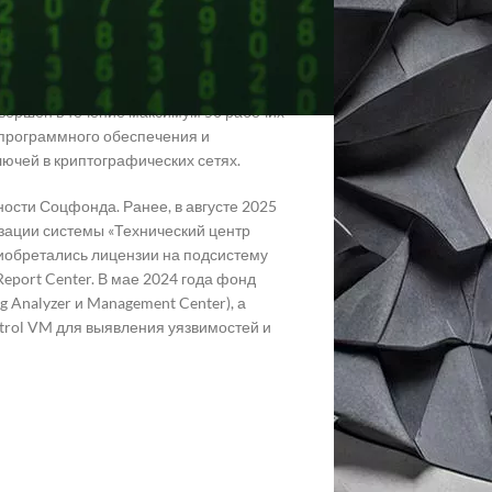
изующие работу ПО или программно-
я аппаратной части Coordinator HW1000
 в срок до пяти рабочих дней для
бходимо поддерживать резервный запас
вершен в течение максимум 50 рабочих
 программного обеспечения и
ючей в криптографических сетях.
ости Соцфонда. Ранее, в августе 2025
ации системы «Технический центр
иобретались лицензии на подсистему
 Report Center. В мае 2024 года фонд
og Analyzer и Management Center), а
atrol VM для выявления уязвимостей и