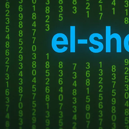
подтверждения
Межрегиональном инф
В перечень обслуживае
Point, Client для пла
НОВЫЕ КОММЕНТАРИИ
защищенной сетью. Тол
софта, контракт охва
Недорогие
Vlad Zorky
к записи
HW2000 и HW5000, шлю
маршрутизаторы с поддержкой Wi-Fi 7:
Gate, а также средств
TP-Link 7DR7270 и 7DR7290.
измеряется тысячами, 
Недорогие
Сева
к записи
сертификатов активац
маршрутизаторы с поддержкой Wi-Fi 7:
TP-Link 7DR7270 и 7DR7290.
Исполнитель обязан не
«М.Видео-
Кирилл
к записи
заявкам службы заказч
Эльдорадо» открыла магазин в новой
администраторов, восс
концепции и совместно со Sber
организация ремонта 
Metaverse Tech и
корректности функцио
«СберМаркетингом» запустила ИИ-
Coordinator детально 
консультанта «Эм.Ви»
криптозащищенных кан
способную одновременн
Условия контракта пр