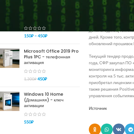
ПОПУЛЯРНОЕ
одного часа, а обслуж
аппаратного комплекса
Купить ключ Windows 10
исполнитель обязан пр
pro - активация 100%
подразделений в Москв
до пяти единиц техни
150
₽
–
450
₽
дней. Кроме того, ко
обновлений прошивок 
Microsoft Office 2019 Pro
Текущий тендер продо
Plus 1PC - телефонная
активация
года, СФР закупал ПО
мониторинга информац
контроля на 5 тыс. акт
450
₽
1,300
₽
приобретал лицензии н
также решения Positiv
Windows 10 Home
управления событиями
(Домашняя) - ключ
активации
Источник
550
₽