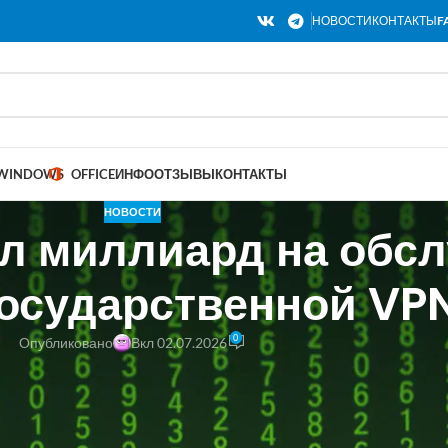
НОВОСТИ
КОНТАКТЫ
F
WINDOWS
OFFICE
ИНФО
ОТЗЫВЫ
КОНТАКТЫ
НОВОСТИ
 миллиард на обс
осударственной VP
0
Опубликовано
Вкл 02.07.2026
ии (СФР) разместил на портале госзакупок масштабный тендер на 
иты информации ViPNet. На эти цели из бюджета выделено 898,1 мл
принимаются до 3 июля 2026 года, итоги планируется подвести 6 и
иптографических средств, развернутых в центральном аппарате, вс