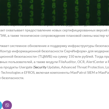
ивание ведется в режиме 24/7. Критические сбои, полностью парал
, необходимо устранять не дольше двух часов. При выходе из стро
едоставить временную замену на идентичное исправное устройство:
е и до десяти дней — для территориальных органов. Для этого нео
ки. Полноценный ремонт неисправного оборудования должен быть за
нтракт охватывает предоставление новых сертифицированных версий
ПАК, а также техническое сопровождение плановой смены мастер-кл
лжает системное обновление и поддержку инфраструктуры безопасн
 «Контур информационной безопасности СерчИнформ» для модерниз
ионной безопасности» (ТЦМИБ) на сумму 150 млн рублей. Тогда пр
ивных пользователей, а также модули FileAuditor, OCR, AlertCenter и
а продукты Usergate (
Security
Updates, Advanced Threat Protection, L
e Technologies и EFROS, включая компоненты MaxPatrol SIEM и MaxP
 безопасности.