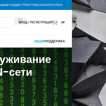
AQS
GET CID
ДИСТРИБУТИВЫ
ЗАКАЗАТЬ КЛЮЧ
ВХОД / РЕГИСТРАЦИЯ
0
₽
АКЦИИ
ПОДДЕРЖКА
луживание
N-сети
комплексное сопровождение средств
н рублей. Заявки на участие в
юля. Техническое задание предполагает
ех территориальных органах и