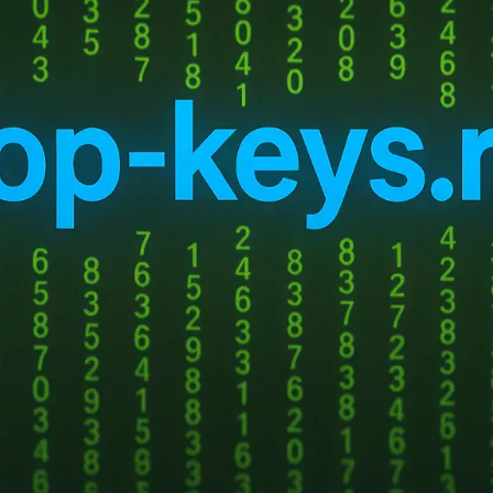
ормационном центре фонда.
мого программного обеспечения входят многочисленные лицензии на
тформ
Windows
,
Linux
и Android, а также компоненты для создания эл
ько лицензий ViPNet Client for
Windows
в инфраструктуре СФР нас
тывает ведомственные программно-аппаратные комплексы: межсетев
зы для взаимодействия с системой межведомственного электронно
а обнаружения вторжений и анализа событий ViPNet IDS и TIAS. Сов
причем только для самой массовой модели Coordinator HW1000 треб
ии технической поддержки.
 просто продлить сертификаты активации совместной техподдержки,
ика. В объем работ входят регистрация и устранение инцидентов, к
тановление работоспособности оборудования с выездом на объекты в
неисправных ПАК в авторизованных сервисных центрах. Отдельно 
нирования и конфигураций ПО управления сетью и аппаратных комп
отслеживается учет трафика с измерением пропускной способности, 
алах. Для этого исполнитель должен применять специализирован
о мониторить не менее 20 тыс. объектов.
едписывают жесткие регламенты реагирования. Время реакции на л