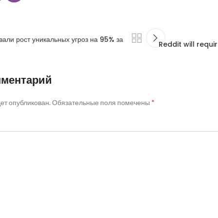
вали рост уникальных угроз на 95% за
Reddit will requi
мментарий
*
дет опубликован.
Обязательные поля помечены