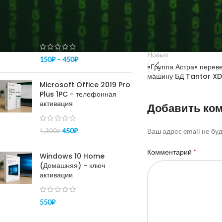
ПОПУЛЯРНОЕ
Купить ключ Windows 10
pro - активация 100%
Новые
150
₽
–
450
₽
«Группа Астра» перев
машину БД Tantor XD
Microsoft Office 2019 Pro
Plus 1PC - телефонная
активация
Добавить ко
450
₽
Ваш адрес email не бу
1,300
₽
*
Комментарий
Windows 10 Home
(Домашняя) - ключ
активации
550
₽