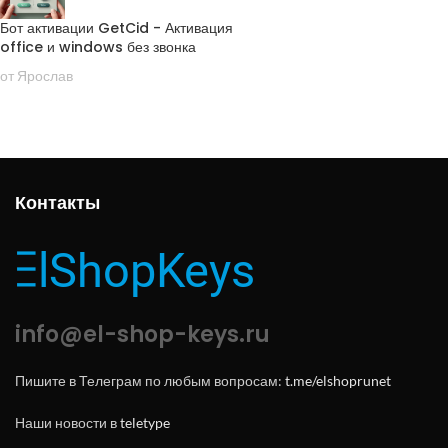
Бот активации GetCid - Активация
office и windows без звонка
от Ярослав
Контакты
info@el-shop-keys.ru
Пишите в Телеграм по любым вопросам:
t.me/elshoprunet
Наши новости в
teletype