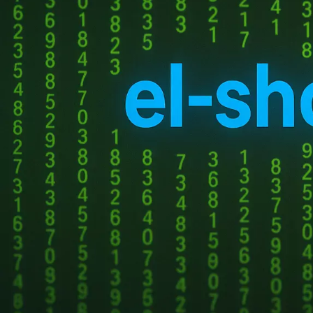
подтверждения
столкнулась в 2025 го
Уже в конце марта 20
сокращениях, объясня
НОВЫЕ КОММЕНТАРИИ
компании. В начале ма
бесплатный тариф, но
Недорогие
Vlad Zorky
к записи
маршрутизаторы с поддержкой Wi-Fi 7:
Массовые увольнения в
TP-Link 7DR7270 и 7DR7290.
уволить работников бе
Недорогие
Сева
к записи
компания начала пред
маршрутизаторы с поддержкой Wi-Fi 7:
Некоторые сотрудники 
TP-Link 7DR7270 и 7DR7290.
уходят по соглашению 
«М.Видео-
Кирилл
к записи
Эльдорадо» открыла магазин в новой
Финансовое положение 
концепции и совместно со Sber
убыток достиг 5 млрд р
Metaverse Tech и
годом, составив 1 млр
«СберМаркетингом» запустила ИИ-
другие акционеры, вк
консультанта «Эм.Ви»
владельцем в 2025 год
Источник