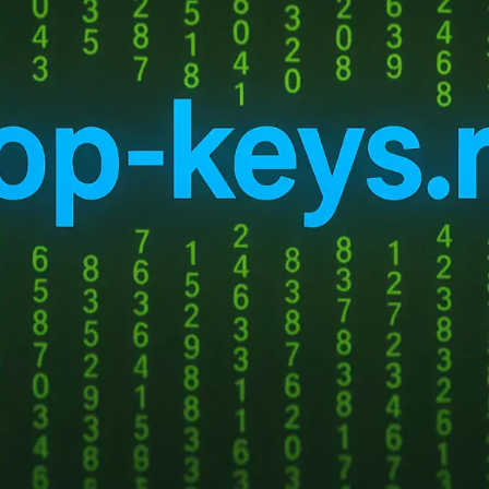
ду, несмотря на значительные усилия по их преодолению.
26 года генеральный директор компании Вячеслав Закоржевский пре
я это снижением объема ключевых направлений бизнеса и необход
рта 2026 года компания изменила политику предоставления своих 
 с ограниченным набором функций по сравнению с предыдущей про
 компании вызвали недовольство среди сотрудников. Источники со
з выходного пособия, что привело к созданию профсоюза и угрозам 
лагать более приемлемые условия увольнения, хотя полностью избе
утверждают, что увольнения происходят с соблюдением Трудового 
сторон с компенсацией в размере трех окладов.
компании остается сложным. В 2024 году чистый убыток составил 1,2
ублей. В 2025 году убыток вновь увеличился до 4 млрд рублей, а вы
д рублей. Основным владельцем компании является «Лаборатория Кас
лючая Андрея Чеглакова, Дмитрия Комиссарова и других. Задолженн
у увеличилась на 34%, достигнув 24,96 млрд рублей.