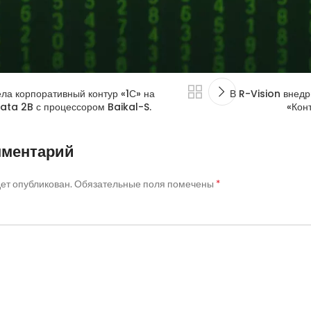
ела корпоративный контур «1С» на
В R-Vision внед
ata 2B с процессором Baikal-S.
«Кон
мментарий
*
дет опубликован.
Обязательные поля помечены