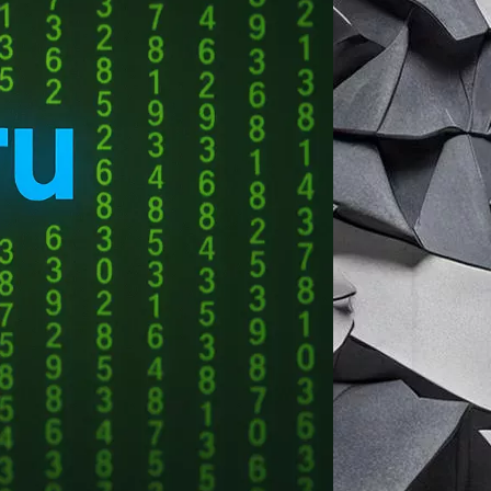
дупредил сотрудников о предстоящих
имостью изменений для устойчивости
продуктов, предложив полностью
бной версией.
общают, что руководство пыталось
судебных разбирательств. В результате
жать конфликтов не удалось.
кодекса РФ, и большинство работников
 млрд рублей, тогда как в 2023 году
ручка упала на 49% по сравнению с 2024
перского» с долей 68,8%, а также
ость компании перед основным