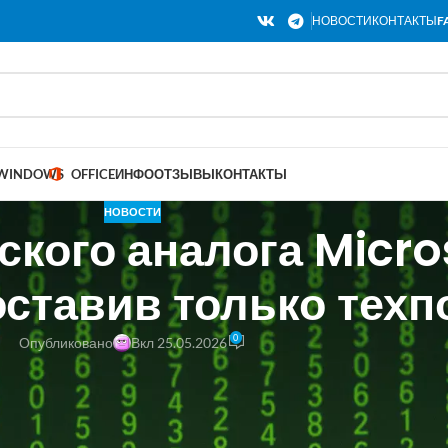
НОВОСТИ
КОНТАКТЫ
F
WINDOWS
OFFICE
ИНФО
ОТЗЫВЫ
КОНТАКТЫ
НОВОСТИ
кого аналога Micros
оставив только техп
0
Опубликовано
Вкл 25.05.2026
«Новые облачные технологии», разработчик пакета офисных прогр
в. В середине мая 2026 года руководство компании разослало пись
тся только сотрудники технической поддержки, однако кто будет за
ния, пока неизвестно. Эти события стали следствием финансовых 