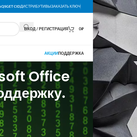
AQS
GET CID
ДИСТРИБУТИВЫ
ЗАКАЗАТЬ КЛЮЧ
ВХОД / РЕГИСТРАЦИЯ
0
₽
АКЦИИ
ПОДДЕРЖКА
oft Office
оддержку.
амм «МойОфис», начала масштабное
мо о массовых увольнениях. Ожидается,
ниматься дальнейшей разработкой
трудностей, с которыми компания