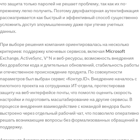
что защита только паролей не решает проблему, так как их по-
прежнему легко получить. Поэтому двухфакторная аутентификация
рассматривается как быстрый и эффективный способ существенно
усложнить доступ злоумышленнику даже при утечке учетных
данных.
При выборе решения компания ориентировалась на несколько
критериев: поддержку ключевых сервисов, включая
Microsoft
Exchange, ActiveSync, V*N и веб-ресурсы, возможность внедрения
без доработки кода и длительных обновлений, стабильность работы
и отечественное происхождение продукта. По совокупности
параметров был выбран сервис «Контур.ID». Внедрение началось с
пилотного проекта на сотрудниках ИT-отдела, протестировав
защиту на веб-интерфейсе почты, что помогло оценить скорость
настройки и подготовить масштабирование на другие сервисы. В
процессе внедрения взаимодействие с командой вендора было
выстроено через отдельный рабочий чат, что позволило оперативно
решать возникающие вопросы без формализованных обращений в
поддержку.
Александр Аксютик подчеркнул, что риск компрометации учетных