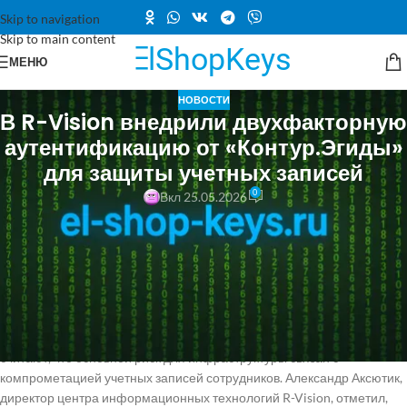
Skip to navigation
Skip to main content
МЕНЮ
НОВОСТИ
В R-Vision внедрили двухфакторную
аутентификацию от «Контур.Эгиды»
для защиты учетных записей
0
Вкл 25.05.2026
Компания R-Vision, занимающаяся разработкой систем
цифровизации и кибербезопасности, внедрила систему
двухфакторной аутентификации ID от «Контур.Эгиды» для защиты
корпоративных учетных записей и критически важных сервисов. Это
решение позволило повысить уровень безопасности
инфраструктуры без сложных доработок и длительных внедрений.
Представители «Контура» сообщили об этом CNews. В компании
считают, что основной риск для инфраструктуры связан с
компрометацией учетных записей сотрудников. Александр Аксютик,
директор центра информационных технологий R-Vision, отметил,