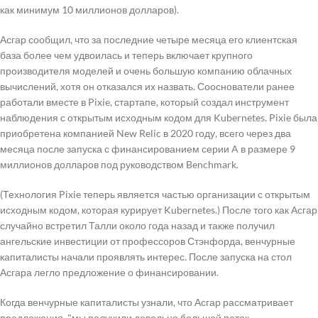
как минимум 10 миллионов долларов).
Асгар сообщил, что за последние четыре месяца его клиентская
база более чем удвоилась и теперь включает крупного
производителя моделей и очень большую компанию облачных
вычислений, хотя он отказался их назвать. Сооснователи ранее
работали вместе в Pixie, стартапе, который создал инструмент
наблюдения с открытым исходным кодом для Kubernetes. Pixie была
приобретена компанией New Relic в 2020 году, всего через два
месяца после запуска с финансированием серии A в размере 9
миллионов долларов под руководством Benchmark.
(Технология Pixie теперь является частью организации с открытым
исходным кодом, которая курирует Kubernetes.) После того как Асгар
случайно встретил Талли около года назад и также получил
ангельские инвестиции от профессоров Стэнфорда, венчурные
капиталисты начали проявлять интерес. После запуска на стол
Асгара легло предложение о финансировании.
Когда венчурные капиталисты узнали, что Асгар рассматривает
предложения, "мы получили довольно большой поток