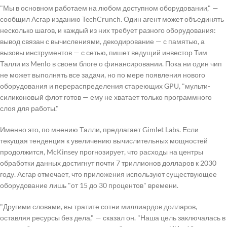
"Мы в основном работаем на любом доступном оборудовании," —
сообщил Асгар изданию TechCrunch. Один агент может объединять
несколько шагов, и каждый из них требует разного оборудования:
вывод связан с вычислениями, декодирование — с памятью, а
вызовы инструментов — с сетью, пишет ведущий инвестор Тим
Талли из Menlo в своем блоге о финансировании. Пока ни один чип
не может выполнять все задачи, но по мере появления нового
оборудования и перераспределения стареющих GPU, "мульти-
силиконовый флот готов — ему не хватает только программного
слоя для работы."
Именно это, по мнению Талли, предлагает Gimlet Labs. Если
текущая тенденция к увеличению вычислительных мощностей
продолжится, McKinsey прогнозирует, что расходы на центры
обработки данных достигнут почти 7 триллионов долларов к 2030
году. Асгар отмечает, что приложения используют существующее
оборудование лишь "от 15 до 30 процентов" времени.
"Другими словами, вы тратите сотни миллиардов долларов,
оставляя ресурсы без дела," — сказал он. "Наша цель заключалась в