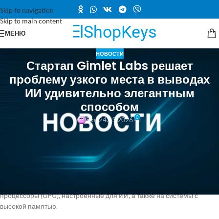
Skip to navigation
Skip to main content
МЕНЮ
НОВОСТИ
Стартап Gimlet Labs решает
проблему узкого места в выводах
ИИ удивительно элегантным
способом
0
Вкл 24.03.2026
Компания Gimlet Labs разработала, как она утверждает, первый и
единственный "мульти-силиконовый облачный сервис для вывода",
который представляет собой программное обеспечение,
позволяющее одновременно запускать задачи ИИ на различных
типах оборудования. Оно может распределять работу приложения
ИИ как на традиционные процессоры (CPU), так и на графические
процессоры (GPU), настроенные для ИИ, а также на системы с
высокой памятью.