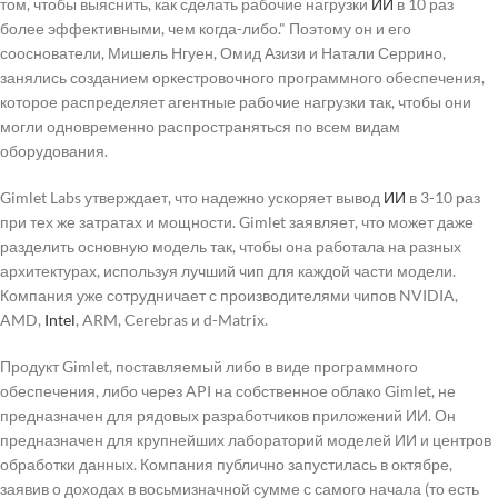
том, чтобы выяснить, как сделать рабочие нагрузки
ИИ
в 10 раз
более эффективными, чем когда-либо." Поэтому он и его
сооснователи, Мишель Нгуен, Омид Азизи и Натали Серрино,
занялись созданием оркестровочного программного обеспечения,
которое распределяет агентные рабочие нагрузки так, чтобы они
могли одновременно распространяться по всем видам
оборудования.
Gimlet Labs утверждает, что надежно ускоряет вывод
ИИ
в 3-10 раз
при тех же затратах и мощности. Gimlet заявляет, что может даже
разделить основную модель так, чтобы она работала на разных
архитектурах, используя лучший чип для каждой части модели.
Компания уже сотрудничает с производителями чипов NVIDIA,
AMD,
Intel
, ARM, Cerebras и d-Matrix.
Продукт Gimlet, поставляемый либо в виде программного
обеспечения, либо через API на собственное облако Gimlet, не
предназначен для рядовых разработчиков приложений ИИ. Он
предназначен для крупнейших лабораторий моделей ИИ и центров
обработки данных. Компания публично запустилась в октябре,
заявив о доходах в восьмизначной сумме с самого начала (то есть