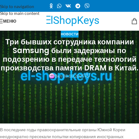
Skip to navigation
Skip to main content
МЕНЮ
НОВОСТИ
Три бывших сотрудника компании
Samsung были задержаны по
подозрению в передаче технологий
производства памяти DRAM в Китай.
0
Вкл 03.10.2025
В Южной Корее полиция задержала группу экс-сотрудников Samsung
Electronics, которых подозревают в передаче Китаю технологий
производства памяти типа dynamic random access memory.
Сообщается, что шпионы получили предложение о более высокой
зарплате от компании ChangXin Memory Technologies.
В последние годы правоохранительные органы Южной Кореи
неоднократно пресекали попытки копирования иностранных