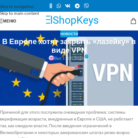
Skip to navigation
Skip to main content
МЕНЮ
НОВОСТИ
В Европе хотят закрыть «лазейку» в
виде VPN
0
Вкл 11.05.2026
Европейская парламентская исследовательская служба (EPRS)
фактически признала VPN-сервисы угрозой для системы
обязательной проверки возраста. В новом аналитическом
документе Европарламента VPN были названы «лазейкой»,
позволяющей пользователям обходить ограничения на доступ к
контенту для взрослых, и предложено устранить этот обходной путь.
Причиной для этого послужила очевидная проблема: системы
верификации возраста, внедренные в Европе и США, не работают
так, как ожидали власти. После введения ограничений в
Великобритании и некоторых американских штатах резко возрос