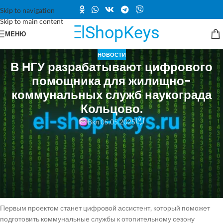
Skip to navigation
Skip to main content
МЕНЮ
НОВОСТИ
В НГУ разрабатывают цифрового
помощника для жилищно-
коммунальных служб наукограда
Кольцово.
0
Вкл 05.05.2025
В Новосибирском государственном университете активно работают
над созданием цифрового помощника для управления
коммунальными службами наукограда Кольцово
Команда Центра искусственного интеллекта НГУ разрабатывает
цифровую копию систем управления инфраструктурой города
Первым проектом станет цифровой ассистент, который поможет
подготовить коммунальные службы к отопительному сезону