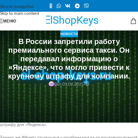
Skip to navigation
Skip to main content
МЕНЮ
НОВОСТИ
В России запретили работу
премиального сервиса такси. Он
передавал информацию о
«Яндексе», что могло привести к
крупному штрафу для компании.
0
Вкл 01.09.2025
В России суд постановил приостановить деятельность элитного
транспортного сервиса Wheely.
Компания ранее сообщала европейским властям о передаче
«Яндексом» данных о поездках, что могло привести к крупному
штрафу для «Яндекса».
Теперь же Wheely столкнулся с проблемами из-за противоположной