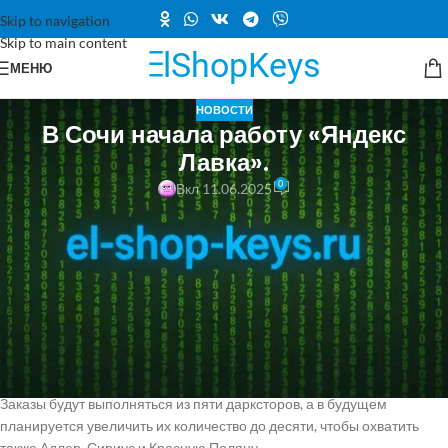
Skip to navigation
Skip to main content
МЕНЮ
НОВОСТИ
В Сочи начала работу «Яндекс
Лавка».
0
Вкл 11.06.2025
Компания Яндекс объявила о расширении своего сервиса доставки
еды и продуктов «Яндекс Лавка» на новые территории.
Теперь он доступен и в Сочи.
По информации пресс-службы, пользователи могут выбирать из
более чем 4 000 наименований, включая готовые блюда и товары
для дома, которые доставляются всего за 15 минут.
Заказы будут выполняться из пяти дарксторов, а в будущем
планируется увеличить их количество до десяти, чтобы охватить
также Адлер, Сириус и Красную Поляну.