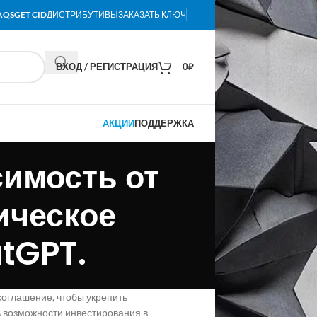
AQS
GET CID
ДИСТРИБУТИВЫ
ЗАКАЗАТЬ КЛЮЧ
ВХОД / РЕГИСТРАЦИЯ
0
₽
АКЦИИ
ПОДДЕРЖКА
имость от
ическое
tGPT.
соглашение, чтобы укрепить
ь возможности инвестирования в