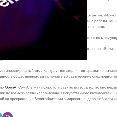
труктуру, включая центры обработки данных.
венный секретарь по технологиям Великобритании, отметил: «Искус
которые необходимы нашей стране, будь то улучшение работы Нац
для возможностей или стимулирование экономического роста.
ких компаний, как
OpenAI
, которые ведут эту революцию на междуна
ёрству значительная часть их работы будет сосредоточена в Велико
c.
ует инвестировать 1 миллиард фунтов стерлингов в развитие вычи
щность общественных вычислений в 20 раз в течение следующих пят
ава
OpenAI
Сэм Альтман похвалил правительство за то, что оно перв
твий по возможностям использования искусственного интеллекта» —
й на превращение Великобритании в мирового лидера в области ис