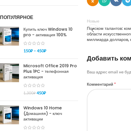
ПОПУЛЯРНОЕ
Новые
Поиском талантов: ко
Купить ключ Windows 10
области искусственног
pro - активация 100%
миллиарда долларов, 
150
₽
–
450
₽
Добавить ко
Microsoft Office 2019 Pro
Plus 1PC - телефонная
Ваш адрес email не бу
активация
*
Комментарий
450
₽
1,300
₽
Windows 10 Home
(Домашняя) - ключ
активации