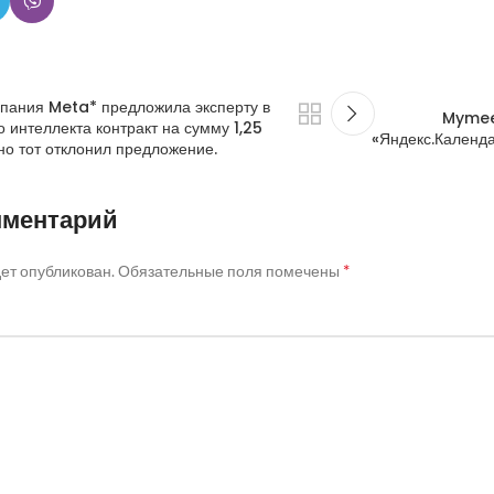
мпания Meta* предложила эксперту в
Mymeet
о интеллекта контракт на сумму 1,25
«Яндекс.Календа
но тот отклонил предложение.
мментарий
*
дет опубликован.
Обязательные поля помечены