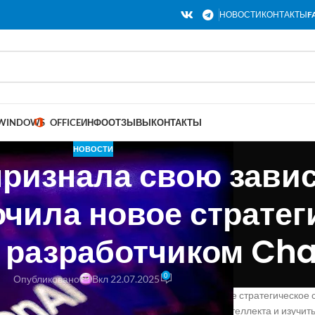
НОВОСТИ
КОНТАКТЫ
F
WINDOWS
OFFICE
ИНФО
ОТЗЫВЫ
КОНТАКТЫ
НОВОСТИ
ризнала свою завис
чила новое стратег
 разработчиком Cha
0
Опубликовано
Вкл 22.07.2025
ания OpenAI, создатели ChatGPT, заключили новое стратегическое 
сти исследований безопасности искусственного интеллекта и изучит