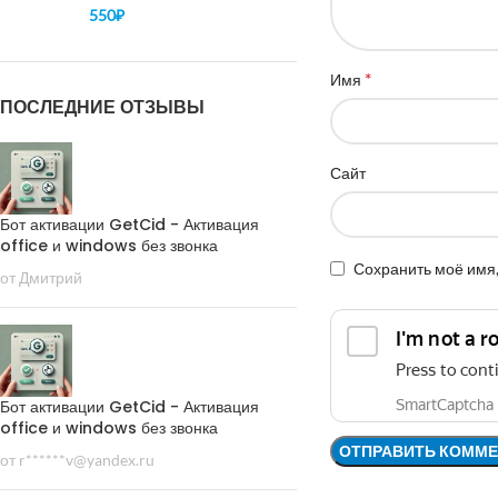
550
₽
*
Имя
ПОСЛЕДНИЕ ОТЗЫВЫ
Сайт
Бот активации GetCid - Активация
office и windows без звонка
Сохранить моё имя,
от Дмитрий
Бот активации GetCid - Активация
office и windows без звонка
от r******v@yandex.ru