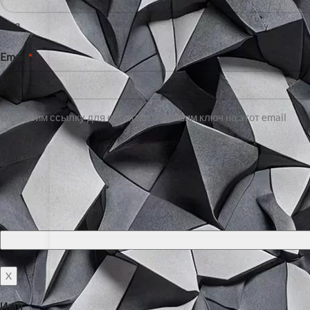
Имя
Email
*
Отправим ссылку для оплаты и отправим ключ на этот email
X
Имя