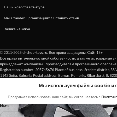
Наши новости в
teletype
Мы в
Yandex.Организациях
/
Оставить отзыв
Заявка на ключ
© 2011-2025
el-shop-keys.ru
. Все права защищены. Сайт 18+
Все права интеллектуальной собственности, а так же их товарные зн
принадлежат компаниям - производителям программного обеспече
Registration number: 205745676 Place of business: Sredets district, 38 Vasi
1142 Sofia, Bulgaria Postal address: Burgas, Pomorie, Ribarska st. 8, 820
Покупка без регистрации
Мы используем файлы cookie и
"
"обозначает обязательные поля
*
Продолжая использовать наш сайт, вы соглашаетесь с
Политик
Имя