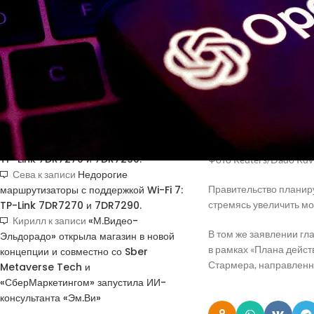
Получить код подтверждения
британскую ИИ-инфрас
Купить токены для получения кодов
подтверждения
Питер Кайл, государст
фактором изменений, 
устранение барьеров 
НОВЫЕ КОММЕНТАРИИ
Это невозможно без та
Недорогие
Vlad Zorky
к записи
Благодаря этому партн
маршрутизаторы с поддержкой Wi-Fi 7:
TP-Link 7DR7270 и 7DR7290.
Фото Reuters/Dado Ruvi
Недорогие
Сева
к записи
маршрутизаторы с поддержкой Wi-Fi 7:
Правительство планир
TP-Link 7DR7270 и 7DR7290.
стремясь увеличить мо
«М.Видео-
Кирилл
к записи
В том же заявлении гл
Эльдорадо» открыла магазин в новой
в рамках «Плана дейс
концепции и совместно со Sber
Стармера, направленно
Metaverse Tech и
«СберМаркетингом» запустила ИИ-
консультанта «Эм.Ви»