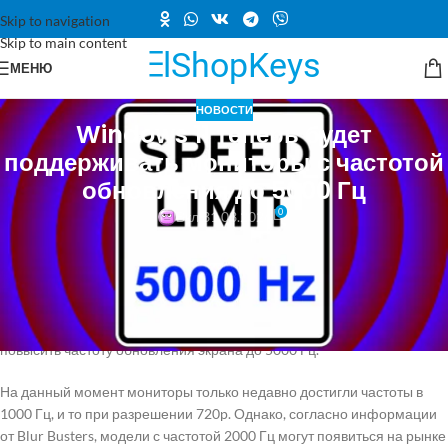
Skip to navigation
Skip to main content
МЕНЮ
НОВОСТИ
Windows 11 теперь будет
поддерживать мониторы с частотой
обновления до 5000 Гц
0
Вкл 31.03.2026
Windows 11 недавно начала поддерживать мониторы с частотой
обновления свыше 1000 Гц, однако теперь стало известно о
реальном верхнем пределе этой частоты. Хотя сама Microsoft не
предоставила подробностей, выяснилось, что Марк Рейхон из Blur
Busters сыграл ключевую роль в убеждении компании значительно
повысить частоту обновления экрана до 5000 Гц.
На данный момент мониторы только недавно достигли частоты в
1000 Гц, и то при разрешении 720p. Однако, согласно информации
от Blur Busters, модели с частотой 2000 Гц могут появиться на рынке