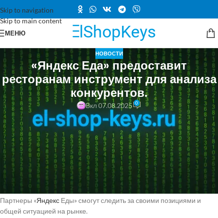
Skip to navigation
Skip to main content
МЕНЮ
НОВОСТИ
«Яндекс Еда» предоставит
ресторанам инструмент для анализа
конкурентов.
0
Вкл 07.08.2025
Интернет Веб-сервисы «Яндекс Еда» даст ресторанам инструмент
конкурентного анализа В личном кабинете сервиса «Яндекс Еда
Вендор» появился новый инструмент — конкурентный анализ.
В разделе наглядно представлены текущие бизнес-показатели
самого ресторана и агрегированные данные о его потенциальных
конкурентах.
Партнеры «
Яндекс
Еды» смогут следить за своими позициями и
общей ситуацией на рынке.