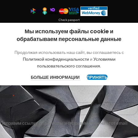
Check passport
Покупка без регистрации
Мы используем файлы cookie и
обрабатываем персональные данные
"
"обозначает обязательные поля
*
Продолжая использовать наш сайт, вы соглашаетесь с
Имя
Политикой конфиденциальности
и
Условиями
пользовательского соглашения
.
ПРИНЯТЬ
БОЛЬШЕ ИНФОРМАЦИИ
Имя
Email
*
Отправим ссылку для оплаты и отправим ключ на этот email