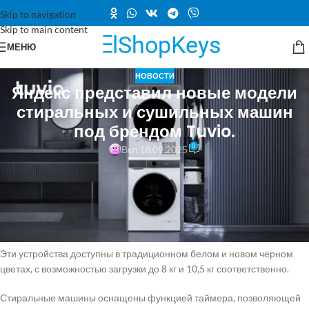
Skip to navigation
Skip to main content
МЕНЮ
НОВОСТИ
Яндекс представил новые модели
стиральных и сушильных машин
под брендом Tuvio.
0
Вкл 18.09.2025
Производственное подразделение Яндекса, известное как «Яндекс
Фабрика», расширило линейку продукции под брендом Tuvio.
Теперь в продаже появились восемь новых моделей стиральных и
сушильных машин.
Эти устройства доступны в традиционном белом и новом черном
цветах, с возможностью загрузки до 8 кг и 10,5 кг соответственно.
Стиральные машины оснащены функцией таймера, позволяющей