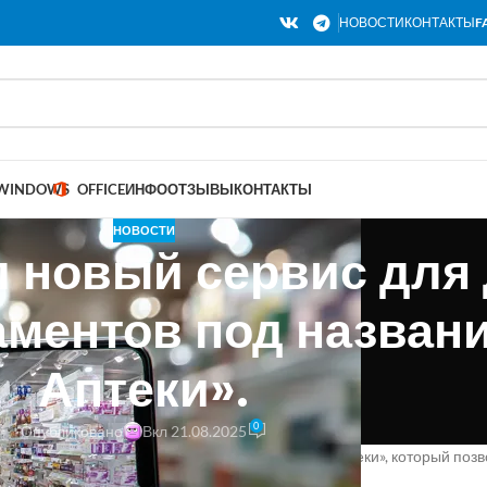
НОВОСТИ
КОНТАКТЫ
F
WINDOWS
OFFICE
ИНФО
ОТЗЫВЫ
КОНТАКТЫ
НОВОСТИ
 новый сервис для 
ментов под назван
Аптеки».
0
Опубликовано
Вкл 21.08.2025
тавила новый сервис под названием «Яндекс Аптеки», который позв
ты.