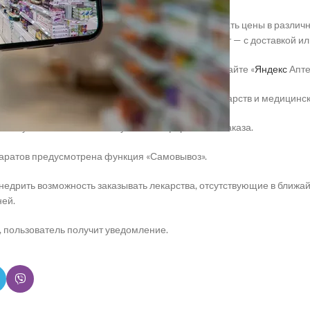
с-службы, этот сервис дает возможность сравнивать цены в различ
и получать заказанные товары в течение 30 минут — с доставкой ил
о получить через приложение «
Яндекс
Go» или на сайте «
Яндекс
Апте
аталоге представлено 70 тысяч наименований лекарств и медицинск
ставку в течение 15-20 минут после оформления заказа.
аратов предусмотрена функция «Самовывоз».
едрить возможность заказывать лекарства, отсутствующие в ближайш
ней.
в, пользователь получит уведомление.