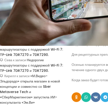
Получить код подтверждения
Купить токены для получения кодов
По информации из прес
подтверждения
выгодные предложения 
Доступ к сервису можн
НОВЫЕ КОММЕНТАРИИ
В настоящее время в к
Недорогие
Vlad Zorky
к записи
Яндекс гарантирует до
маршрутизаторы с поддержкой Wi-Fi 7:
TP-Link 7DR7270 и 7DR7290.
Для рецептурных преп
Недорогие
Сева
к записи
Осенью планируется вн
маршрутизаторы с поддержкой Wi-Fi 7:
течение одного-двух д
TP-Link 7DR7270 и 7DR7290.
«М.Видео-
Кирилл
к записи
Когда заказ будет гото
Эльдорадо» открыла магазин в новой
концепции и совместно со Sber
Metaverse Tech и
«СберМаркетингом» запустила ИИ-
консультанта «Эм.Ви»