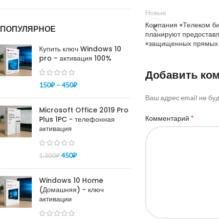
Новые
Компания «Телеком би
ПОПУЛЯРНОЕ
планируют предоставл
«защищенных прямых 
Купить ключ Windows 10
pro - активация 100%
Добавить ко
150
₽
–
450
₽
Ваш адрес email не бу
Microsoft Office 2019 Pro
*
Комментарий
Plus 1PC - телефонная
активация
450
₽
1,300
₽
Windows 10 Home
(Домашняя) - ключ
активации