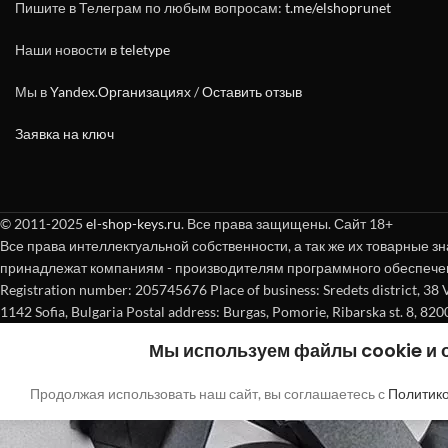
Пишите в Телеграм по любым вопросам:
t.me/elshoprunet
Наши новости в
teletype
Мы в
Yandex.Организациях
/
Оставить отзыв
Заявка на ключ
© 2011-2025
el-shop-keys.ru
. Все права защищены. Сайт 18+
Все права интеллектуальной собственности, а так же их товарные зн
принадлежат компаниям - производителям программного обеспече
Registration number: 205745676 Place of business: Sredets district, 38 Vasi
1142 Sofia, Bulgaria Postal address: Burgas, Pomorie, Ribarska st. 8, 820
Мы используем файлы cookie и
Продолжая использовать наш сайт, вы соглашаетесь с
Политик