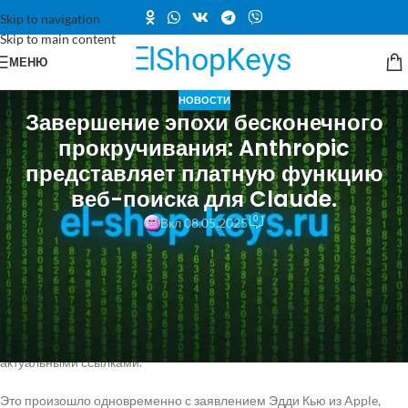
Skip to navigation
Skip to main content
МЕНЮ
НОВОСТИ
Завершение эпохи бесконечного
прокручивания: Anthropic
представляет платную функцию
веб-поиска для Claude.
0
Вкл 08.05.2025
Компания Anthropic выпустила значительное обновление для
своего ИИ-ассистента Claude, предоставив ему возможность
доступа к интернету через API.
Теперь разработчики могут настраивать веб-поиск для модели, что
позволяет ей выполнять сложные запросы и предоставлять ответы с
актуальными ссылками.
Это произошло одновременно с заявлением Эдди Кью из Apple,