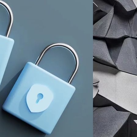
т крадут данные пользователей
 расширений
в официальном магазине
нным серверам
и могут использоваться
авляют на серверы злоумышленников.