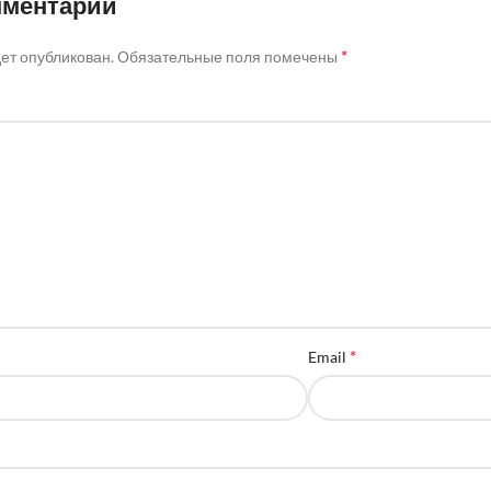
мментарий
*
дет опубликован.
Обязательные поля помечены
*
Email