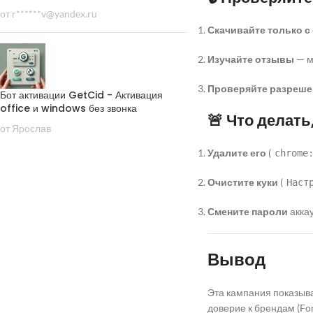
от r******v@yandex.ru
Скачивайте только 
Изучайте отзывы
— м
Проверяйте разреше
Бот активации GetCid - Активация
office и windows без звонка
🚨 Что делат
от Ярослав
Удалите его
(
chrome
Очистите куки
(
Наст
Смените пароли
аккау
Вывод
Эта кампания показыва
доверие к брендам (For