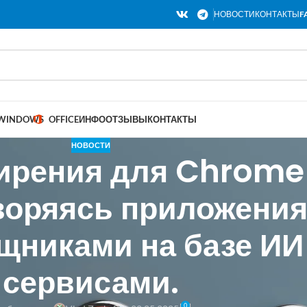
НОВОСТИ
КОНТАКТЫ
F
WINDOWS
OFFICE
ИНФО
ОТЗЫВЫ
КОНТАКТЫ
НОВОСТИ
ирения для Chrome
оряясь приложениям
щниками на базе ИИ
сервисами.
0