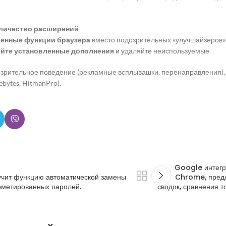
личество расширений
оенные функции браузера
вместо подозрительных «улучшайзеров»
яйте установленные дополнения
и удаляйте неиспользуемые
озрительное поведение (рекламные всплывашки, перенаправления)
bytes, HitmanPro).
Google интегр
ит функцию автоматической замены
Chrome, предл
ометированных паролей.
сводок, сравнения т