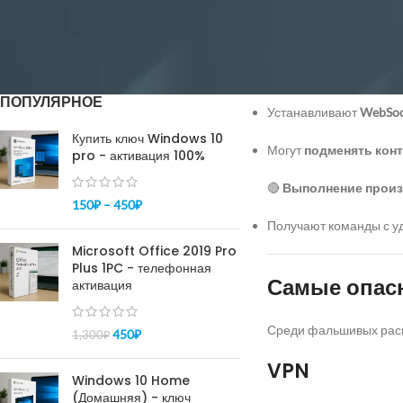
«СберМаркетингом» запустила ИИ-
консультанта «Эм.Ви»
Украденные токены п
🔴
Проксирование тр
ПОПУЛЯРНОЕ
Устанавливают
WebSo
Купить ключ Windows 10
Могут
подменять конт
pro - активация 100%
🔴
Выполнение произ
150
₽
–
450
₽
Получают команды с у
Microsoft Office 2019 Pro
Plus 1PC - телефонная
Самые опас
активация
Среди фальшивых расш
450
₽
1,300
₽
VPN
Windows 10 Home
(Домашняя) - ключ