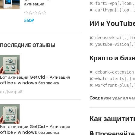
❌
,
активации
forti-vpn[.]com
❌
,
earthvpn[.]top
550
₽
ИИ и YouTub
❌
deepseek-ai[.]li
❌
ПОСЛЕДНИЕ ОТЗЫВЫ
youtube-vision[.
Крипто и биз
❌
debank-extension
Бот активации GetCid - Активация
❌
whale-alerts[.]o
office и windows без звонка
❌
workfront-plus[.
от Дмитрий
Google
уже удалил час
Как защитит
Бот активации GetCid - Активация
office и windows без звонка
🔒 Проверяйт