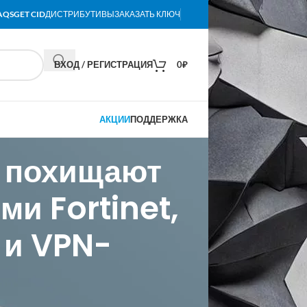
AQS
GET CID
ДИСТРИБУТИВЫ
ЗАКАЗАТЬ КЛЮЧ
ВХОД / РЕГИСТРАЦИЯ
0
₽
АКЦИИ
ПОДДЕРЖКА
 похищают
и Fortinet,
 и VPN-