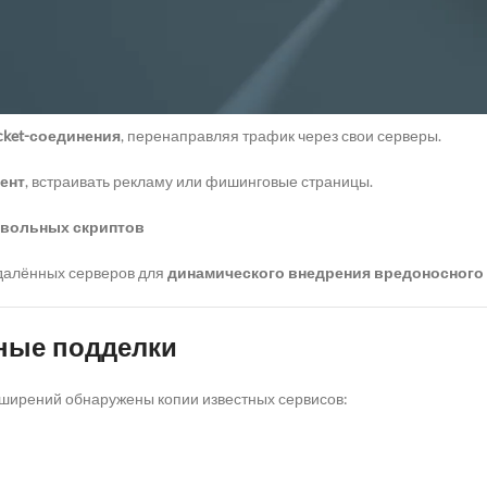
озволяют
входить в аккаунты без пароля
(включая корпоративные
афика
cket-соединения
, перенаправляя трафик через свои серверы.
ент
, встраивать рекламу или фишинговые страницы.
вольных скриптов
далённых серверов для
динамического внедрения вредоносного
ные подделки
ирений обнаружены копии известных сервисов: