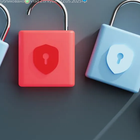
убликовано
Vlad Zorky
Вкл 22.05.2025
ия Chrome: более 100 поддельных VPN, ИИ-сервисов и утили
угроза в Chrome Web Store
безопасности из
DomainTools
обнаружили более
100 вредоносных
ируются под:
чая подделки Fortinet)
pSeek AI и другие)
ouTube, криптовалют и бизнеса
ут куки-файлы
,
модифицируют трафик
,
подключаются к удалё
, фишинга и слежки
.
 вредоносные расширения?
 токенов
для сбора всех куки, сжимают данные и отпр
ookies.getAll({})