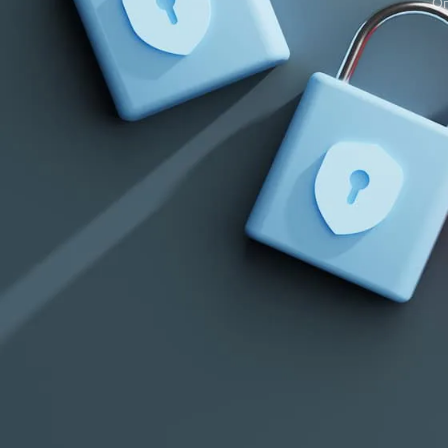
Оп
GETCID ТОКЕНЫ
Опасные расширен
Получить код подтверждения
Купить токены для получения кодов
Масштабная 
подтверждения
Специалисты по кибер
Chrome, которые маск
НОВЫЕ КОММЕНТАРИИ
✅
VPN-сервисы
(вклю
✅
ИИ-помощники
(Dee
Недорогие
Vlad Zorky
к записи
✅
Инструменты для Y
маршрутизаторы с поддержкой Wi-Fi 7:
TP-Link 7DR7270 и 7DR7290.
Эти расширения
крад
Недорогие
Сева
к записи
для
взлома аккаунтов
маршрутизаторы с поддержкой Wi-Fi 7:
TP-Link 7DR7270 и 7DR7290.
Как работают
«М.Видео-
Кирилл
к записи
Эльдорадо» открыла магазин в новой
🔴
Кража сессионных
концепции и совместно со Sber
Metaverse Tech и
Используют
chrome.c