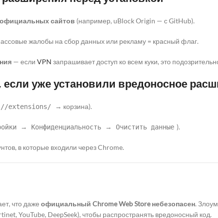
с официальных сайтов
(например, uBlock Origin — с GitHub).
ассовые жалобы на сбор данных или рекламу = красный флаг.
ния
— если
VPN
запрашивает доступ ко всем куки, это подозрительн
ь, если уже установили вредоносное рас
→ корзина).
://extensions/
→
→
).
ройки
Конфиденциальность
Очистить данные
нтов, в которые входили через Chrome.
ет, что даже
официальный Chrome Web Store небезопасен
. Злоу
tinet, YouTube, DeepSeek), чтобы распространять вредоносный код.