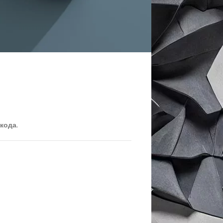
VPN
и почту).
 кода
.