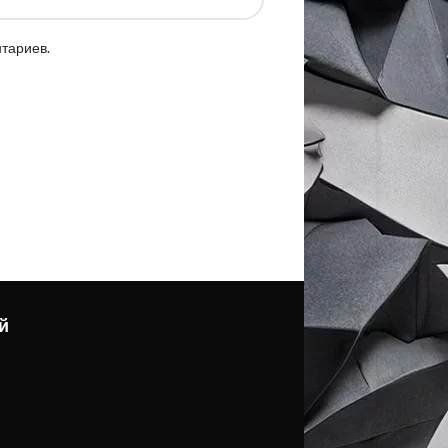
нтариев.
й