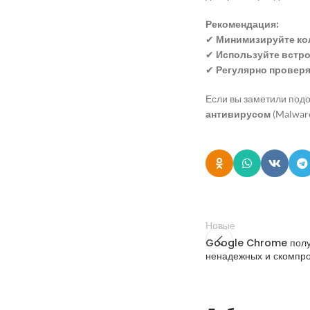
Рекомендация:
✔
Минимизируйте ко
✔
Используйте встр
✔
Регулярно провер
Если вы заметили под
антивирусом
(Malware
Новые
Google Chrome получ
ненадежных и скомпр