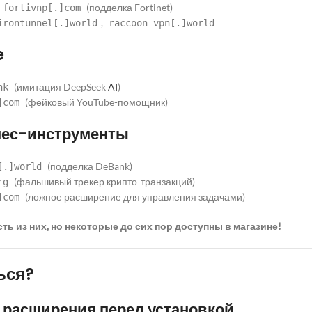
(подделка Fortinet)
fortivnp[.]com
,
irontunnel[.]world
raccoon-vpn[.]world
e
(имитация DeepSeek
AI
)
nk
(фейковый YouTube-помощник)
]com
нес-инструменты
(подделка DeBank)
[.]world
(фальшивый трекер крипто-транзакций)
rg
(ложное расширение для управления задачами)
]com
ть из них, но некоторые до сих пор доступны в магазине!
ься?
е расширения перед установкой