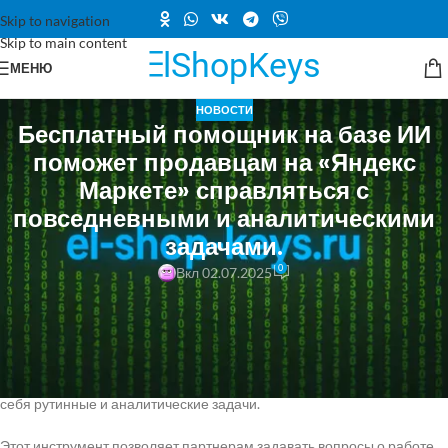
Skip to navigation
Skip to main content
МЕНЮ
НОВОСТИ
Бесплатный помощник на базе ИИ
поможет продавцам на «Яндекс
Маркете» справляться с
повседневными и аналитическими
задачами.
0
Вкл 02.07.2025
Интернет-коммерция и веб-сервисы продолжают развиваться
благодаря цифровизации и искусственному интеллекту.
Теперь продавцы на платформе «
Яндекс
Маркет» могут
воспользоваться бесплатным
ИИ
-ассистентом, который возьмет на
себя рутинные и аналитические задачи.
Этот инструмент позволяет партнерам задавать вопросы о работе