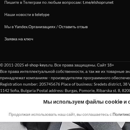
Пишите в Телеграм по любым вопросам:
t.me/elshoprunet
Наши новости в
teletype
Мы в
Yandex.Организациях
/
Оставить отзыв
Заявка на ключ
© 2011-2025
el-shop-keys.ru
. Все права защищены. Сайт 18+
Все права интеллектуальной собственности, а так же их товарные зн
принадлежат компаниям - производителям программного обеспече
Registration number: 205745676 Place of business: Sredets district, 38 Vasi
1142 Sofia, Bulgaria Postal address: Burgas, Pomorie, Ribarska st. 8, 820
Мы используем файлы cookie и
Продолжая использовать наш сайт, вы соглашаетесь с
Политик