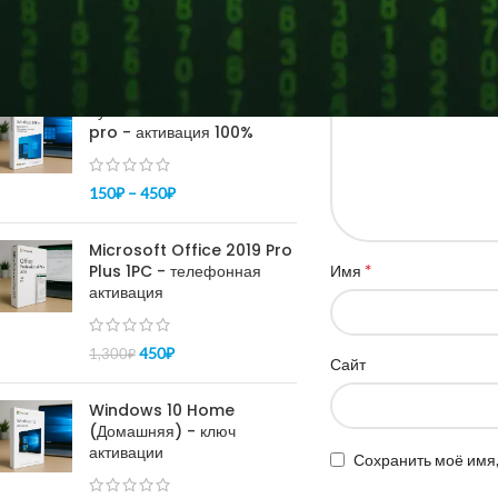
*
Комментарий
ПОПУЛЯРНОЕ
Купить ключ Windows 10
pro - активация 100%
150
₽
–
450
₽
Microsoft Office 2019 Pro
*
Plus 1PC - телефонная
Имя
активация
450
₽
1,300
₽
Сайт
Windows 10 Home
(Домашняя) - ключ
активации
Сохранить моё имя,