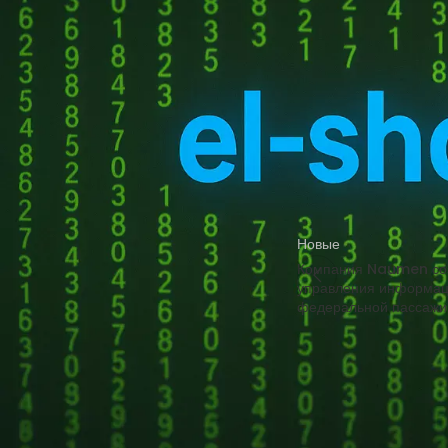
Получить код подтверждения
улучшить ценообразова
Купить токены для получения кодов
успешно помогает тре
подтверждения
искусственного интел
Источник
НОВЫЕ КОММЕНТАРИИ
Недорогие
Vlad Zorky
к записи
маршрутизаторы с поддержкой Wi-Fi 7:
TP-Link 7DR7270 и 7DR7290.
Новые
Недорогие
Сева
к записи
Компания Naumen соз
маршрутизаторы с поддержкой Wi-Fi 7:
управления информац
TP-Link 7DR7270 и 7DR7290.
федеральной пассажи
«М.Видео-
Кирилл
к записи
Эльдорадо» открыла магазин в новой
концепции и совместно со Sber
Добавить ко
Metaverse Tech и
«СберМаркетингом» запустила ИИ-
Ваш адрес email не бу
консультанта «Эм.Ви»