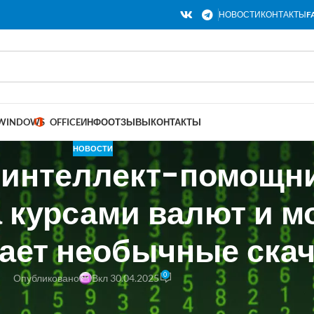
НОВОСТИ
КОНТАКТЫ
F
WINDOWS
OFFICE
ИНФО
ОТЗЫВЫ
КОНТАКТЫ
НОВОСТИ
 интеллект-помощни
а курсами валют и 
ает необычные скач
0
Опубликовано
Вкл 30.04.2025
л новую технологию искусственного интеллекта для улучшения раб
я на рынке, выявляет аномалии и предоставляет рекомендации в ре