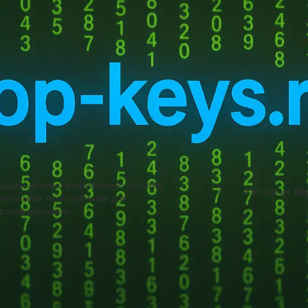
ние и качество обслуживания клиентов. Модель прошла обучение н
йдерам минимизировать влияние аномалий на котировки. Директор 
лекта для эффективной работы на финансовых рынках.
дала автоматизированную систему
Компания Sky
ионными технологиями для
рской компании.
мментарий
*
дет опубликован.
Обязательные поля помечены