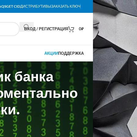
AQS
GET CID
ДИСТРИБУТИВЫ
ЗАКАЗАТЬ КЛЮЧ
ВХОД / РЕГИСТРАЦИЯ
0
₽
АКЦИИ
ПОДДЕРЖКА
к банка
моментально
ки.
оты трейдеров с валютой. ИИ-помощник
альном времени. Это помогает