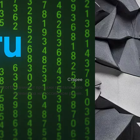
а исторических данных и теперь
банка отмечает важность использования
Старее
worth начинает продажи портативного
телевизора на российском рынке.