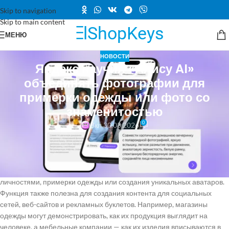
Skip to navigation
Skip to main content
МЕНЮ
НОВОСТИ
Яндекс научил «Алису AI»
объединять фотографии для
примерки одежды или фото со
знаменитостью
0
Вкл 30.03.2026
Компания Яндекс анонсировала новую функцию в своей нейросети
«Алиса AI», которая позволяет создавать изображения, комбинируя
два исходных снимка. Это новшество доступно в чате с «Алисой AI» и
открывает возможности для создания селфи с известными
личностями, примерки одежды или создания уникальных аватаров.
Функция также полезна для создания контента для социальных
сетей, веб-сайтов и рекламных буклетов. Например, магазины
одежды могут демонстрировать, как их продукция выглядит на
человеке, а мебельные компании — как их изделия вписываются в