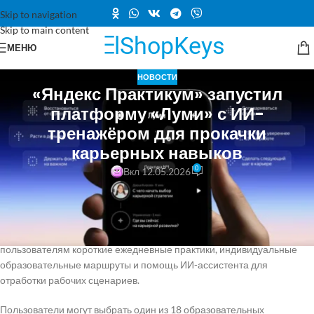
Skip to navigation
Skip to main content
МЕНЮ
НОВОСТИ
«Яндекс Практикум» запустил
платформу «Луми» с ИИ-
тренажёром для прокачки
карьерных навыков
0
Вкл 12.05.2026
Команда «Яндекс Практикума» анонсировала запуск новой
платформы под названием «Луми», которая предназначена для
развития востребованных на рынке труда «мягких» навыков,
способствующих карьерному росту. Платформа предлагает
пользователям короткие ежедневные практики, индивидуальные
образовательные маршруты и помощь ИИ-ассистента для
отработки рабочих сценариев.
Пользователи могут выбрать один из 18 образовательных