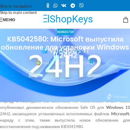
Skip to navigation
Skip to main content
МЕНЮ
НОВОСТИ
KB5042580: Microsoft выпустила
обновление для установки Windows
11 24H2
0
Vlad Zorky
Вкл 02.09.2024
Как это обычно бывает, ближе к концу прошлого месяца Microsoft
выпустила предварительное обновление, не связанное с
безопасностью, для Windows 10 (KB5041582) и Windows 11
(KB5041587), на август 2024 года.
Наряду с последним мы заметили, что технический гигант также
опубликовал динамическое обновление Safe OS для
Windows 11
24H2, касающееся установочных исполняемых файлов.
Microsoft
,
наряду с этим, также выпустила новое обновление для
восстановления под названием KB5041980.