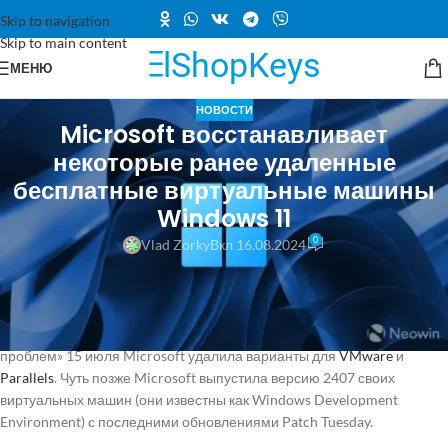
Skip to navigation
Skip to main content
МЕНЮ
НОВОСТИ
Microsoft восстанавливает
некоторые ранее удаленные
бесплатные виртуальные машины
Windows 11
0
Vlad Zorky
Вкл 16.08.2024
Месяц назад Microsoft уведомила пользователей о том, что она
удалит некоторые из своих виртуальных машин Windows 11. Они
обычно доступны в четырех вариантах: Hyper-V, VMware, Parallels и
VirtualBox. Однако из-за неизвестных «текущих технических
проблем» 15 июля Microsoft удалила варианты для
VMware
и
Parallels
. Чуть позже Microsoft выпустила версию 2407 своих
виртуальных машин (они известны как Windows Development
Environment) с последними обновлениями Patch Tuesday.