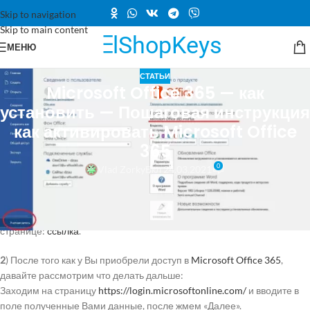
Skip to navigation
Skip to main content
МЕНЮ
СТАТЬИ
Microsoft Office 365 — как
установить — Пошаговая инструкция
как активировать Microsoft Office
365
0
Vlad Zorky
Вкл 24.03.2021
1
) Первое, что нужно сделать — это приобрести доступ в Microsoft
Office 365 для активации его на официальном сайте Microsoft, если
Вы это еще не сделали, можете приобрести на следующей
странице:
ссылка
.
2
) После того как у Вы приобрели доступ в
Microsoft
Office 365
,
давайте рассмотрим что делать дальше:
Заходим на страницу
https://login.microsoftonline.com/
и вводите в
поле полученные Вами данные, после жмем «Далее».