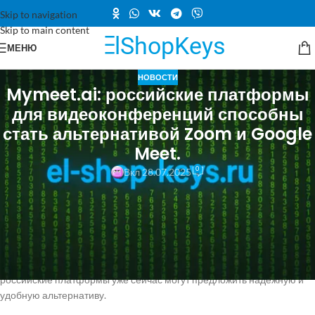
Skip to navigation
Skip to main content
МЕНЮ
НОВОСТИ
Mymeet.ai: российские платформы
для видеоконференций способны
стать альтернативой Zoom и Google
Meet.
0
Вкл 28.07.2025
Российские платформы для видеоконференций, такие как
Mymeet.ai, готовы заменить Zoom и Google Meet
В свете обсуждений о возможных ограничениях доступа к
зарубежным сервисам видеоконференций, таким как Zoom,
Google
Meet и
Microsoft
Teams, в компании Mymeet.
ai
уверены, что
российские платформы уже сейчас могут предложить надежную и
удобную альтернативу.