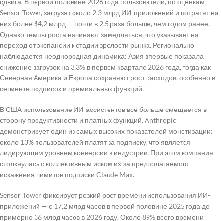
сдвига. В первой половине 2026 года пользователи, по оценкам
Sensor Tower, загрузят около 2,3 млрд ИИ-приложений и потратят на
них более $4,2 млрд — почти в 2,5 раза больше, чем годом ранее.
Однако темпы роста начинают замедляться, что указывает на
переход от экспансии к стадии зрелости рынка. Регионально
наблюдается неоднородная динамика: Азия впервые показала
снижение загрузок на 3,3% в первом квартале 2026 года, тогда как
Северная Америка и Европа сохраняют рост расходов, особенно в
сегменте подписок и премиальных функций.
В США использование ИИ-ассистентов всё больше смещается в
сторону продуктивности и платных функций. Anthropic
демонстрирует один из самых высоких показателей монетизации:
около 13% пользователей платят за подписку, что является
лидирующим уровнем конверсии в индустрии. При этом компания
столкнулась с коллективным иском из-за предполагаемого
искажения лимитов подписки Claude Max.
Sensor Tower фиксирует резкий рост времени использования ИИ-
приложений — с 17,2 млрд часов в первой половине 2025 года до
примерно 36 млрд часов в 2026 году. Около 89% всего времени