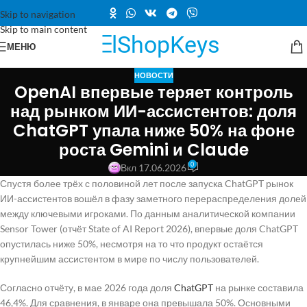
Skip to navigation
Skip to main content
МЕНЮ
НОВОСТИ
OpenAI впервые теряет контроль
над рынком ИИ-ассистентов: доля
ChatGPT упала ниже 50% на фоне
роста Gemini и Claude
0
Вкл 17.06.2026
Спустя более трёх с половиной лет после запуска ChatGPT рынок
ИИ-ассистентов вошёл в фазу заметного перераспределения долей
между ключевыми игроками. По данным аналитической компании
Sensor Tower (отчёт State of AI Report 2026), впервые доля ChatGPT
опустилась ниже 50%, несмотря на то что продукт остаётся
крупнейшим ассистентом в мире по числу пользователей.
Согласно отчёту, в мае 2026 года доля
ChatGPT
на рынке составила
46,4%. Для сравнения, в январе она превышала 50%. Основными