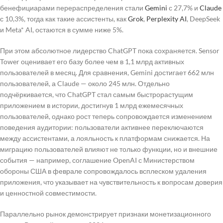
бенефициарами перераспределения стали
Gemini
с 27,7% и
Claude
с 10,3%, тогда как такие ассистенты, как
Grok
,
Perplexity
AI
, DeepSeek
и Meta* AI, остаются в сумме ниже 5%.
При этом абсолютное лидерство ChatGPT пока сохраняется. Sensor
Tower оценивает его базу более чем в 1,1 млрд активных
пользователей в месяц. Для сравнения, Gemini достигает 662 млн
пользователей, а Claude — около 245 млн. Отдельно
подчёркивается, что ChatGPT стал самым быстрорастущим
приложением в истории, достигнув 1 млрд ежемесячных
пользователей, однако рост теперь сопровождается изменением
поведения аудитории: пользователи активнее переключаются
между ассистентами, а лояльность к платформам снижается. На
миграцию пользователей влияют не только функции, но и внешние
события — например, соглашение OpenAI с Министерством
обороны США в феврале сопровождалось всплеском удаления
приложения, что указывает на чувствительность к вопросам доверия
и ценностной совместимости.
Параллельно рынок демонстрирует признаки монетизационного